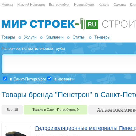
Москва
Нижний Новгород
Екатеринбург
Новосибирск
Казань
Самара
Кра
Товары
Услуги
Компании
Статьи
Тендеры
Например,
полиэтиленовые трубы
в Санкт-Петербурге
в названии
Товары бренда "Пенетрон" в Санкт-Пет
Все, 18
Только в Санкт-Петербурге, 9
Доставка из других реги
Гидроизоляционные материалы Пенет