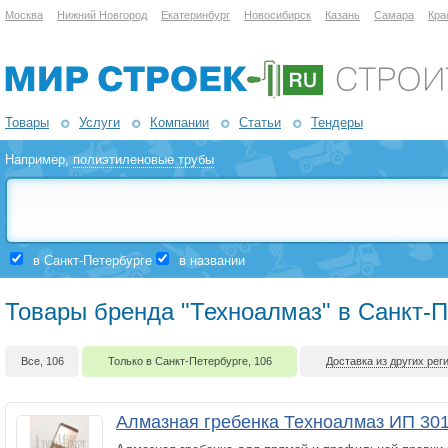
Москва
Нижний Новгород
Екатеринбург
Новосибирск
Казань
Самара
Кра
Товары
Услуги
Компании
Статьи
Тендеры
Например,
полиэтиленовые трубы
в Санкт-Петербурге
в названии
Товары бренда "Техноалмаз" в Санкт-П
Все, 106
Только в Санкт-Петербурге, 106
Доставка из других реги
Алмазная гребенка Техноалмаз ИП 301