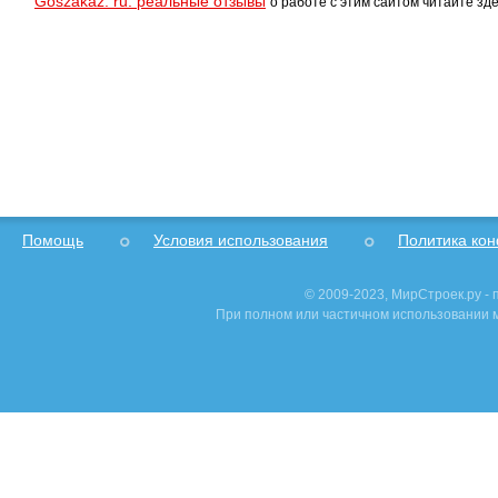
Goszakaz. ru: реальные отзывы
о работе с этим сайтом читайте зде
Помощь
Условия использования
Политика ко
© 2009-2023, МирСтроек.ру -
При полном или частичном использовании м