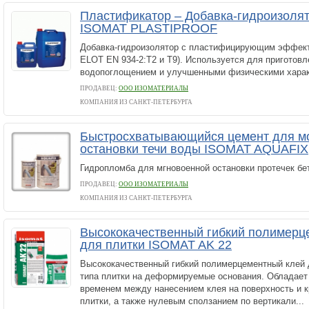
Пластификатор – Добавка-гидроизолят
ISOMAT PLASTIPROOF
Добавка-гидроизолятор с пластифицирующим эффект
ELOT EN 934-2:T2 и T9). Используется для приготовл
водопоглощением и улучшенными физическими харак
ПРОДАВЕЦ:
ООО ИЗОМАТЕРИАЛЫ
КОМПАНИЯ ИЗ САНКТ-ПЕТЕРБУРГА
Быстросхватывающийся цемент для м
остановки течи воды ISOMAT AQUAFIX
Гидропломба для мгновоенной остановки протечек бе
ПРОДАВЕЦ:
ООО ИЗОМАТЕРИАЛЫ
КОМПАНИЯ ИЗ САНКТ-ПЕТЕРБУРГА
Высококачественный гибкий полимерц
для плитки ISOMAT AK 22
Высококачественный гибкий полимерцементный клей 
типа плитки на деформируемые основания. Обладае
временем между нанесением клея на поверхность и к
плитки, а также нулевым сползанием по вертикали...