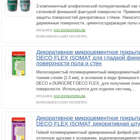
2-компонентный алифатический полиуретановый лак 
сатиновой финишной фактурой поверхности. Применя
защиты поверхностей декоративных стяжек. Наноситс
деревянные поверхности, цементосодержащие полы и т
ПРОДАВЕЦ:
ООО ИЗОМАТЕРИАЛЫ
КОМПАНИЯ ИЗ САНКТ-ПЕТЕРБУРГА
Декоративное микроцементное покры
DECO FLEX ISOMAT для гладкой фин
поверхности пола и стен
Мелкозернистый полимерцементный микроцементный 
тонким слоем (1-3 мм), в основном в виде финишно
DECO и DUROCRET-DECO FLEX, для получения очен
поверхности. Используется для отделки лестниц,...
ПРОДАВЕЦ:
ООО ИЗОМАТЕРИАЛЫ
КОМПАНИЯ ИЗ САНКТ-ПЕТЕРБУРГА
Декоративное микроцементное покры
DECO FLEX ISOMAT декоративная шту
Гибкий полимерцементный армированный фиброй рас
отличную адгезию к основанию, водонепроницаемость