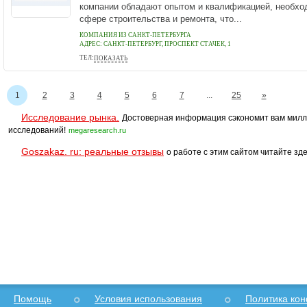
компании обладают опытом и квалификацией, необхо
сфере строительства и ремонта, что...
КОМПАНИЯ ИЗ САНКТ-ПЕТЕРБУРГА
АДРЕС:
САНКТ-ПЕТЕРБУРГ, ПРОСПЕКТ СТАЧЕК, 1
ТЕЛ:
ПОКАЗАТЬ
+7 812 920 43 70
1
2
3
4
5
6
7
...
25
»
Исследование рынка.
Достоверная информация сэкономит вам милл
исследований!
megaresearch.ru
Goszakaz. ru: реальные отзывы
о работе с этим сайтом читайте зде
Помощь
Условия использования
Политика ко