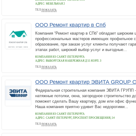
АДРЕС:
МЕБЕЛЬНАЯ 2
ТЕЛ:
ПОКАЗАТЬ
89046437336
ООО Ремонт квартир в Спб
Компания “Ремонт квартир в СПб” обладает широким 
профессиональных мастеров имеющих профильное с
образование, при заказе услуг клиенты получают гар
этапах работ, широкий выбор услуг и выгодные...
КОМПАНИЯ ИЗ САНКТ-ПЕТЕРБУРГА
АДРЕС:
ВЫБОРГСКАЯ НАБЕРЕЖНАЯ Д 55 КОРП. 3
ТЕЛ:
ПОКАЗАТЬ
+7 (923) 116-77-71
ООО Ремонт квартир ЭВИТА GROUP Са
Федеральная строительная компания ЭВИТА ГРУПП - 
натяжные потолки, окна, загородное строительство д
поможет сделать Вашу квартиру, дом или офис функ
Наша компания приятно удивит Вас недорогими...
КОМПАНИЯ ИЗ САНКТ-ПЕТЕРБУРГА
АДРЕС:
САНКТ-ПЕТЕРБУРГ, ПРОСПЕКТ ПРОСВЕЩЕНИЯ, 54
ТЕЛ:
ПОКАЗАТЬ
+78005112909