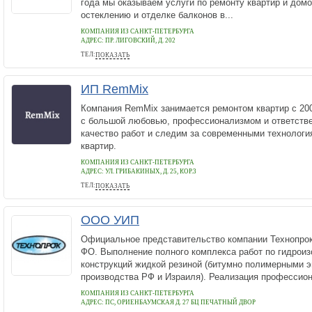
года мы оказываем услуги по ремонту квартир и домо
остеклению и отделке балконов в...
КОМПАНИЯ ИЗ САНКТ-ПЕТЕРБУРГА
АДРЕС:
ПР. ЛИГОВСКИЙ, Д. 202
ТЕЛ:
ПОКАЗАТЬ
+7 964 336-25-73
ИП RemMix
Компания RemMix занимается ремонтом квартир с 200
с большой любовью, профессионализмом и ответств
качество работ и следим за современными технологи
квартир.
КОМПАНИЯ ИЗ САНКТ-ПЕТЕРБУРГА
АДРЕС:
УЛ. ГРИБАКИНЫХ, Д. 25, КОР.3
ТЕЛ:
ПОКАЗАТЬ
+7 (812) 954-08-96
ООО УИП
Официальное представительство компании Технопро
ФО. Выполнение полного комплекса работ по гидроиз
конструкций жидкой резиной (битумно полимерными 
производства РФ и Израиля). Реализация профессион
КОМПАНИЯ ИЗ САНКТ-ПЕТЕРБУРГА
АДРЕС:
ПС, ОРИЕНБАУМСКАЯ Д. 27 БЦ ПЕЧАТНЫЙ ДВОР