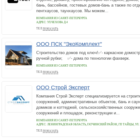
бань, бассейнов, гостевых домов-бань а также по отд
пентхаусов, таунхаусов. Мы можем...
КОМПАНИЯ ИЗ САНКТ-ПЕТЕРБУРГА
АДРЕС:
УЛ.ЧЕХОВА Д.4
ТЕЛ:
ПОКАЗАТЬ
+79219302866
ООО ПСК "ЭкоКомплект"
Строительство домов под ключ!✅- каркасное домос
ручной рубки; ✅- дома по технологии фахвер
КОМПАНИЯ ИЗ САНКТ-ПЕТЕРБУРГА
ТЕЛ:
ПОКАЗАТЬ
+79213152140
ООО Строй Эксперт
Компания Строй Эксперт специализируется на строи
сооружений, административных объектов, бань и саун
домиков и коттеджей, сельскохозяйственных сооруже
сооружений и площадок, реконструкции и...
КОМПАНИЯ ИЗ САНКТ-ПЕТЕРБУРГА
АДРЕС:
ЛЕНИНГРАДСКАЯ ОБЛАСТЬ, ГАТЧИНСКИЙ РАЙОН, ГП ТАЙЦЫ, УЛ.
ТЕЛ:
ПОКАЗАТЬ
+7 (921) 889-85-65