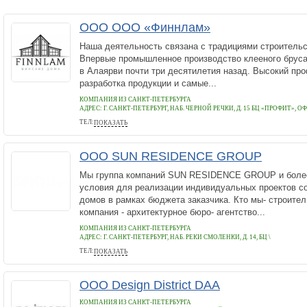
ООО ООО «Финнлам»
Наша деятельность связана с традициями строительс
Впервые промышленное производство клееного бруса
в Алаярви почти три десятилетия назад. Высокий пр
разработка продукции и самые...
КОМПАНИЯ ИЗ САНКТ-ПЕТЕРБУРГА
АДРЕС:
Г. САНКТ-ПЕТЕРБУРГ, НАБ. ЧЕРНОЙ РЕЧКИ, Д. 15 БЦ «ПРОФИТ», О
ТЕЛ:
ПОКАЗАТЬ
+78129374747
ООО SUN RESIDENCE GROUP
Мы группа компаний SUN RESIDENCE GROUP и более
условия для реализации индивидуальных проектов с
домов в рамках бюджета заказчика. Кто мы- строите
компания - архитектурное бюро- агентство...
КОМПАНИЯ ИЗ САНКТ-ПЕТЕРБУРГА
АДРЕС:
Г. САНКТ-ПЕТЕРБУРГ, НАБ. РЕКИ СМОЛЕНКИ, Д. 14, БЦ \
ТЕЛ:
ПОКАЗАТЬ
+78005057736
ООО Design District DAA
КОМПАНИЯ ИЗ САНКТ-ПЕТЕРБУРГА