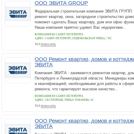
ООО ЭВИТА GROUP
Федеральная строительная компания ЭВИТА ГРУПП: 
ремонт квартир, окна, загородное строительство дом
поможет сделать Вашу квартиру, дом или офис функ
Наша компания приятно удивит Вас недорогими...
КОМПАНИЯ ИЗ САНКТ-ПЕТЕРБУРГА
АДРЕС:
САНКТ-ПЕТЕРБУРГ, СЕРДОБОЛЬСКАЯ УЛИЦА, 7 К2
ТЕЛ:
ПОКАЗАТЬ
+7 800 511 29 09
ООО Ремонт квартир, домов и коттедж
ЭВИТА
Компания ЭВИТА - занимается ремонтом квартир, дом
Петербурге и Ленинградской области. Менеджеры ко
и квалификацией, необходимыми для работы в сфере
ремонта, что гарантирует высокое качество...
КОМПАНИЯ ИЗ САНКТ-ПЕТЕРБУРГА
АДРЕС:
СЕСТРОРЕЦК, УЛИЦА ТОКАРЕВА, 16
ТЕЛ:
ПОКАЗАТЬ
+7 812 920 43 70
ООО Ремонт квартир, домов и коттедж
ЭВИТА