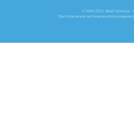
© 2009-2023, МирСтроек.ру -
При полном или частичном использовании м