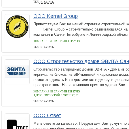
ТЕЛ:
ПОКАЗАТЬ
89219004545
ООО Kernel Group
Приветствуем Вас на нашей странице строительной ко
Kernel Group – стремительно развивающаяся на 
компания в Санкт-Петербурге и Ленинградской области
КОМПАНИЯ ИЗ САНКТ-ПЕТЕРБУРГА
ТЕЛ:
ПОКАЗАТЬ
+78125019977
ООО Строительство домов ЭВИТА Сан
Строительство загородных домов ЭВИТА - Дома из бру
кирпича, из блоков, из SIP-панелей и каркасные дома
поможет сделать Ваш дом или коттедж функциональ
пространством. Наша компания приятно удивит Вас...
КОМПАНИЯ ИЗ САНКТ-ПЕТЕРБУРГА
АДРЕС:
ЛИГОВСКИЙ ПРОСПЕКТ, 87
ТЕЛ:
ПОКАЗАТЬ
+7 812 920 43 70
ООО Ответ
Мы в ответе за качество. Предлагаем Вам услуги по 
отделке, дизайну, проектированию коттеджей, домов