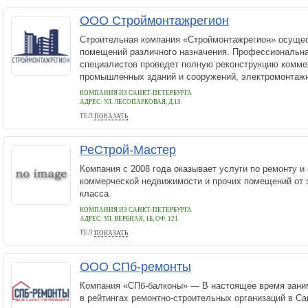
ООО Строймонтажрегион
Строительная компания «Строймонтажрегион» осуще
помещений различного назначения. Профессиональн
специалистов проведет полную реконструкцию комме
промышленных зданий и сооружений, электромонтажн
КОМПАНИЯ ИЗ САНКТ-ПЕТЕРБУРГА
АДРЕС:
УЛ. ЛЕСОПАРКОВАЯ, Д.13
ТЕЛ:
ПОКАЗАТЬ
+7 (931) 225-29-79
РеСтрой-Мастер
Компания с 2008 года оказывает услуги по ремонту и 
коммерческой недвижимости и прочих помещений от 
класса.
КОМПАНИЯ ИЗ САНКТ-ПЕТЕРБУРГА
АДРЕС:
УЛ. ВЕРБНАЯ, 1Б, ОФ. 121
ТЕЛ:
ПОКАЗАТЬ
+7 (812) 928-73-77
ООО СПб-ремонты
Компания «СПб-балконы» — В настоящее время зани
в рейтингах ремонтно-строительных организаций в Са