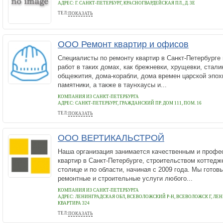
АДРЕС:
Г. САНКТ-ПЕТЕРБУРГ, КРАСНОГВАРДЕЙСКАЯ ПЛ., Д. 3Е
ТЕЛ:
ПОКАЗАТЬ
+7 (812) 605 92 77
ООО Ремонт квартир и офисов
Специалисты по ремонту квартир в Санкт-Петербурге
работ в таких домах, как брежневки, хрущевки, стали
общежития, дома-корабли, дома времен царской эпох
памятники, а также в таунхаусы и...
КОМПАНИЯ ИЗ САНКТ-ПЕТЕРБУРГА
АДРЕС:
САНКТ-ПЕТЕРБУРГ, ГРАЖДАНСКИЙ ПР. ДОМ 111, ПОМ. 16
ТЕЛ:
ПОКАЗАТЬ
+7 (911) 244-27-58
ООО ВЕРТИКАЛЬСТРОЙ
Наша организация занимается качественным и проф
квартир в Санкт-Петербурге, строительством коттедж
столице и по области, начиная с 2009 года. Мы готов
ремонтные и строительные услуги любого...
КОМПАНИЯ ИЗ САНКТ-ПЕТЕРБУРГА
АДРЕС:
ЛЕНИНГРАДСКАЯ ОБЛ, ВСЕВОЛОЖСКИЙ Р-Н, ВСЕВОЛОЖСК Г, ЛЕНИ
КВАРТИРА 324
ТЕЛ:
ПОКАЗАТЬ
+7 (812) 929-28-81