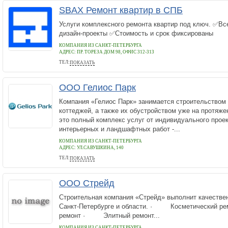
SBAX Ремонт квартир в СПБ
Услуги комплексного ремонта квартир под ключ. ✅В
дизайн‑проекты ✅Стоимость и срок фиксированы
КОМПАНИЯ ИЗ САНКТ-ПЕТЕРБУРГА
АДРЕС:
ПР. ТОРЕЗА ДОМ 98, ОФИС 312-313
ТЕЛ:
ПОКАЗАТЬ
+78126605520
ООО Гелиос Парк
Компания «Гелиос Парк» занимается строительством
коттеджей, а также их обустройством уже на протяжен
это полный комплекс услуг от индивидуального проек
интерьерных и ландшафтных работ -...
КОМПАНИЯ ИЗ САНКТ-ПЕТЕРБУРГА
АДРЕС:
УЛ.САВУШКИНА, 140
ТЕЛ:
ПОКАЗАТЬ
8 (812) 313-55-75, 8 (812) 932-62-67
ООО Стрейд
Строительная компания «Стрейд» выполнит качествен
Санкт-Петербурге и области. · Косметический 
ремонт · Элитный ремонт...
КОМПАНИЯ ИЗ САНКТ-ПЕТЕРБУРГА