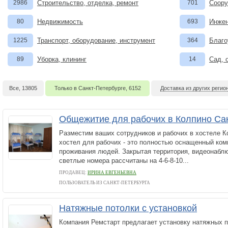
2986
Строительство, отделка, ремонт
701
Соору
80
Недвижимость
693
Инжен
1225
Транспорт, оборудование, инструмент
364
Благо
89
Уборка, клининг
14
Сад, 
Все, 13805
Только в Санкт-Петербурге, 6152
Доставка из других регио
Общежитие для рабочих в Колпино Са
Разместим ваших сотрудников и рабочих в хостеле К
хостел для рабочих - это полностью оснащенный ко
проживания людей. Закрытая территория, видеонабл
светлые номера рассчитаны на 4-6-8-10...
ПРОДАВЕЦ:
ИРИНА ЕВГЕНЬЕВНА
ПОЛЬЗОВАТЕЛЬ ИЗ САНКТ-ПЕТЕРБУРГА
Натяжные потолки с установкой
Компания Ремстарт предлагает установку натяжных 