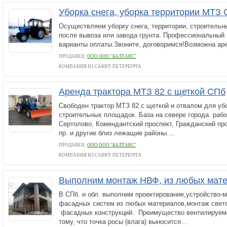
Уборка снега, уборка территории МТЗ 
Осуществляем уборку снега, территории, строительн
после вывоза или завода грунта. Профессиональный
варианты оплаты.Звоните, договоримся!Возможна аре
ПРОДАВЕЦ:
ООО ООО "БАЛТАКС"
КОМПАНИЯ ИЗ САНКТ-ПЕТЕРБУРГА
Аренда трактора МТЗ 82 с щеткой СПб
Свободен трактор МТЗ 82 с щеткой и отвалом для убо
строительных площадок. База на севере города. раб
Сертолово, Комендантский проспект, Гражданский пр
пр. и другие близ лежащие районы....
ПРОДАВЕЦ:
ООО ООО "БАЛТАКС"
КОМПАНИЯ ИЗ САНКТ-ПЕТЕРБУРГА
Выполним монтаж НВФ, из любых мате
В СПб. и обл. выполним проектирование,устройство-
фасадных систем из любых материалов,монтаж cвето
фасадных конструкций. Преимущество вентилируемо
тому, что точка росы (влага) выносится...