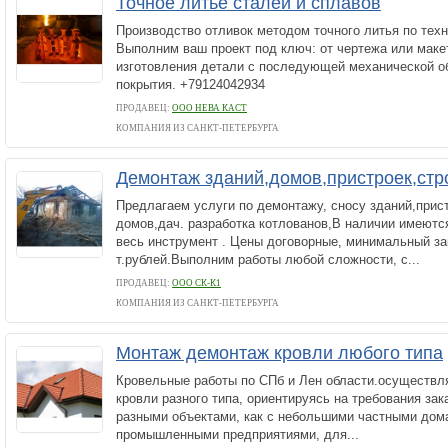
Точное литьё сталей и сплавов
Производство отливок методом точного литья по тех
Выполним ваш проект под ключ: от чертежа или маке
изготовления детали с последующей механической о
покрытия. +79124042934
ПРОДАВЕЦ:
ООО НЕВА КАСТ
КОМПАНИЯ ИЗ САНКТ-ПЕТЕРБУРГА
Демонтаж зданий,домов,пристроек,стр
Предлагаем услуги по демонтажу, сносу зданий,прис
домов,дач. разработка котлованов,В наличии имеются
весь инструмент . Цены договорные, минимальный за
т.рублей.Выполним работы любой сложности, с...
ПРОДАВЕЦ:
ООО СК-К1
КОМПАНИЯ ИЗ САНКТ-ПЕТЕРБУРГА
Монтаж демонтаж кровли любого типа
Кровельные работы по СПб и Лен области.осуществл
кровли разного типа, ориентируясь на требования зак
разными объектами, как с небольшими частными дома
промышленными предприятиями, для...