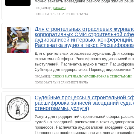
можно заказать возведение разного рода жилых решен
ПРОДАВЕЦ:
ДЕЛЬХАУС
ПОЛЬЗОВАТЕЛЬ ИЗ САНКТ-ПЕТЕРБУРГА
Для строительных отраслевых журнал
корпоративных СМИ строительной сф
аудиозаписей интервью, конференций,
Распечатка аудио в текст. Расшифровк
Для строительных отраслевых журналов. Для корпо
строительной сферы. Расшифровка аудиозаписей инт
выступлений. Распечатка аудио в текст. Расшифровк
Субтитры для видеороликов. Перевод видеороликов "Р
ПРОДАВЕЦ:
"СВЕЖИЕ МАТЕРИАЛЫ" (РАСШИФРОВКА & СТЕНОГРАММЫ)
ПОЛЬЗОВАТЕЛЬ ИЗ САНКТ-ПЕТЕРБУРГА
Судебные процессы в строительной сф
расшифровка записей заседаний суда
стенограммы, услуга)
Услуга для предприятий строительной сферы: расши
судебных заседаний, распечатка в текст аудиопрото
процессов. Распечатка аудиозаписей заседаний суда: 
Полноценная профессиональная дословная расшифро