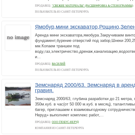
ПРОДАВЕЦ:
"СВЕЖИЕ МАТЕРИАЛЫ" (РАСШИФРОВКА & СТЕНОГРАММЫ)
ПОЛЬЗОВАТЕЛЬ ИЗ САНКТ-ПЕТЕРБУРГА
Ямобур,мини экскаватор,Рощино,Зеле
Аренда мини экскаватора,ямобура.Закручиваем винт
фундамент,бурение отверстий под забор,Шнеки 200,25
мм.Копаем траншеи под
воду,газ,электричество,дренаж,канализацию,водоотв
и...
ПРОДАВЕЦ:
ВАСИЛИЙ
ПОЛЬЗОВАТЕЛЬ ИЗ САНКТ-ПЕТЕРБУРГА
Земснаряд 2000/63. Земснаряд в аренд
гравия.
Земснаряд 2000/63, глубина разработки до 21 метра,
350м.куб. в час(от 50 000 м.куб. в месяц), талантлив
багер, приглашаем к взаимовыгодному сотрудничеств
Неруд» выполняет комплекс работ,...
ПРОДАВЕЦ:
ООО ГЛОБУС-НЕРУД
КОМПАНИЯ ИЗ САНКТ-ПЕТЕРБУРГА