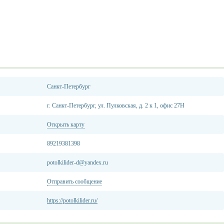
Санкт-Петербург
г. Санкт-Петербург, ул. Пулковская, д. 2 к 1, офис 27Н
Открыть карту
89219381398
potolkilider-d@yandex.ru
Отправить сообщение
https://potolkilider.ru/