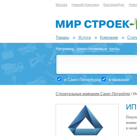
Москва
Нижний Новгород
Екатеринбург
Ново
Товары
Услуги
Компании
Стат
Например,
полиэтиленовые трубы
в Санкт-Петербурге
в названии
Строительные компании Санкт-Петербург
/ И
ИП
Покупа
можно 
в онла