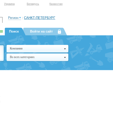
Украина
Беларусь
Казахстан
Регион
:
САНКТ-ПЕТЕРБУРГ
ия
Поиск
Войти на сайт
Компании
Во всех категориях
»
к