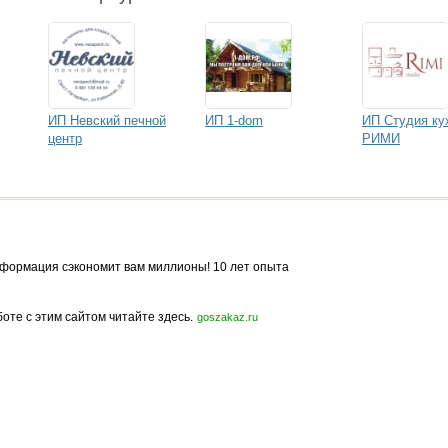
ИП Невский печной
ИП 1-dom
ИП Cтудия ку
центр
РИМИ
формация сэкономит вам миллионы! 10 лет опыта
боте с этим сайтом читайте здесь.
goszakaz.ru