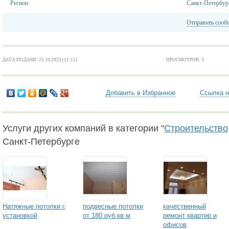
Регион
Санкт-Петербур
Отправить сооб
ДАТА ПОДАЧИ: 25.10.2023 (11:15)
ПРОСМОТРОВ: 3
Добавить в Избранное
Ссылка н
Услуги других компаний в категории "
Строительство,
Санкт-Петербурге
Натяжные потолки с
подвесные потолки
качественный
установкой
от 180 руб кв м
ремонт квартир и
офисов