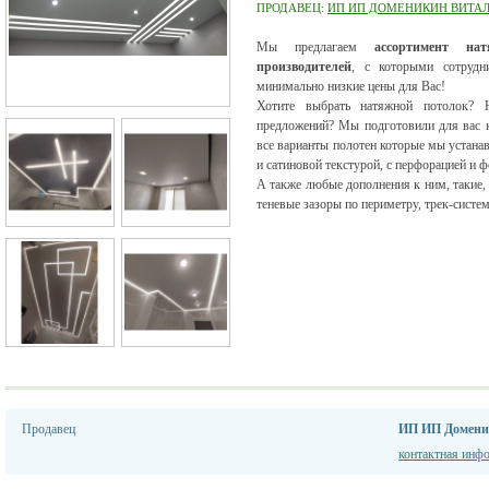
ПРОДАВЕЦ:
ИП ИП ДОМЕНИКИН ВИТА
Мы предлагаем
ассортимент на
производителей
, с которыми сотруд
минимально низкие цены для Вас!
Хотите выбрать натяжной потолок? Н
предложений? Мы подготовили для вас к
все варианты полотен которые мы устанав
и сатиновой текстурой, с перфорацией и 
А также любые дополнения к ним, такие, 
теневые зазоры по периметру, трек-систем
Продавец
ИП ИП Домени
контактная инф