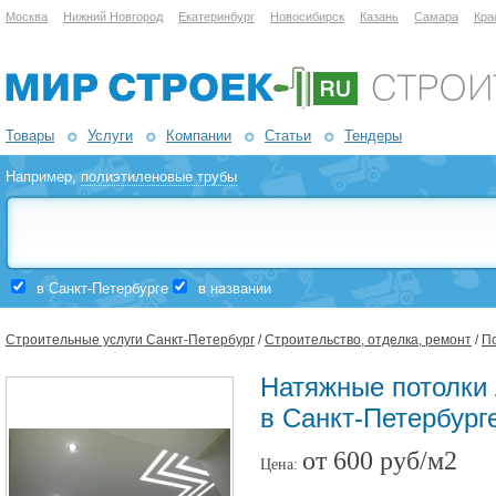
Москва
Нижний Новгород
Екатеринбург
Новосибирск
Казань
Самара
Кра
Товары
Услуги
Компании
Статьи
Тендеры
Например,
полиэтиленовые трубы
в Санкт-Петербурге
в названии
Строительные услуги Санкт-Петербург
/
Строительство, отделка, ремонт
/
П
Натяжные потолки
в Санкт-Петербург
от 600 руб/м2
Цена: