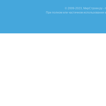
© 2009-2023, МирСтроек.ру -
При полном или частичном использовании м