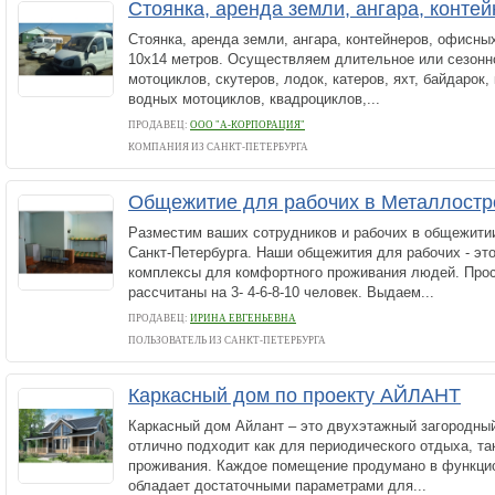
Стоянка, аренда земли, ангара, конте
Стоянка, аренда земли, ангара, контейнеров, офисн
10х14 метров. Осуществляем длительное или сезонн
мотоциклов, скутеров, лодок, катеров, яхт, байдарок,
водных мотоциклов, квадроциклов,...
ПРОДАВЕЦ:
ООО "А-КОРПОРАЦИЯ"
КОМПАНИЯ ИЗ САНКТ-ПЕТЕРБУРГА
Общежитие для рабочих в Металлостр
Разместим ваших сотрудников и рабочих в общежити
Санкт-Петербурга. Наши общежития для рабочих - э
комплексы для комфортного проживания людей. Про
рассчитаны на 3- 4-6-8-10 человек. Выдаем...
ПРОДАВЕЦ:
ИРИНА ЕВГЕНЬЕВНА
ПОЛЬЗОВАТЕЛЬ ИЗ САНКТ-ПЕТЕРБУРГА
Каркасный дом по проекту АЙЛАНТ
Каркасный дом Айлант – это двухэтажный загородный
отлично подходит как для периодического отдыха, та
проживания. Каждое помещение продумано в функци
обладает достаточными параметрами для...