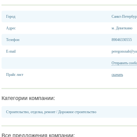
Город
Санкт-Петербур
Адрес
м. Девяткино
Телефон
89046330555
E-mail
peregonsnab@ya
Отправить сооб
Прайс лист
скачать
Категории компании:
Строительство, отделка, ремонт
/
Дорожное строительство
Все предложения компании: