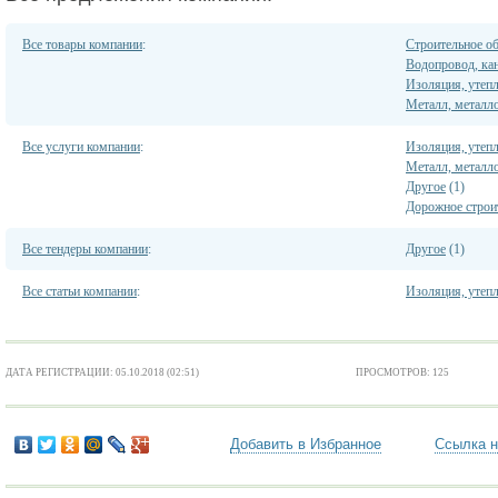
Все товары компании
:
Строительное о
Водопровод, кан
Изоляция, утеп
Металл, металл
Все услуги компании
:
Изоляция, утеп
Металл, металл
Другое
(1)
Дорожное строи
Все тендеры компании
:
Другое
(1)
Все статьи компании
:
Изоляция, утеп
ДАТА РЕГИСТРАЦИИ: 05.10.2018 (02:51)
ПРОСМОТРОВ: 125
Добавить в Избранное
Ссылка н