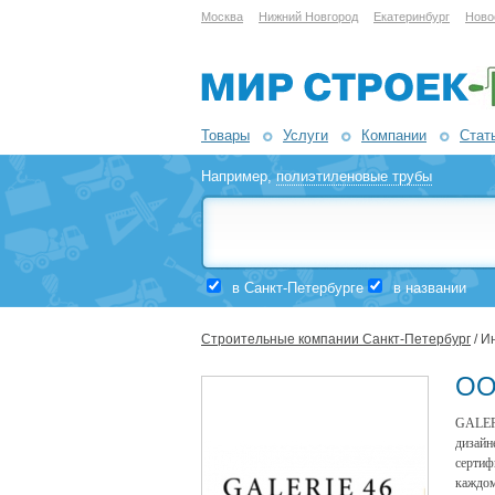
Москва
Нижний Новгород
Екатеринбург
Ново
Товары
Услуги
Компании
Стат
Например,
полиэтиленовые трубы
в Санкт-Петербурге
в названии
Строительные компании Санкт-Петербург
/ И
ОО
GALERI
дизайн
сертиф
каждом