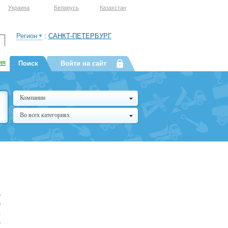
Украина
Беларусь
Казахстан
Регион
:
САНКТ-ПЕТЕРБУРГ
ия
Поиск
Войти на сайт
Компании
Во всех категориях
р
е
к
ю