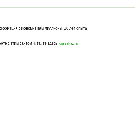
формация сэкономит вам миллионы! 10 лет опыта
боте с этим сайтом читайте здесь.
goszakaz.ru
Политика конфиденциальности
Карта сайта
© 2009-2023, МирСтроек.ру - портал бесплатных строительных объявлений.
ли частичном использовании материалов сайта гиперссылка на MirStroek.RU