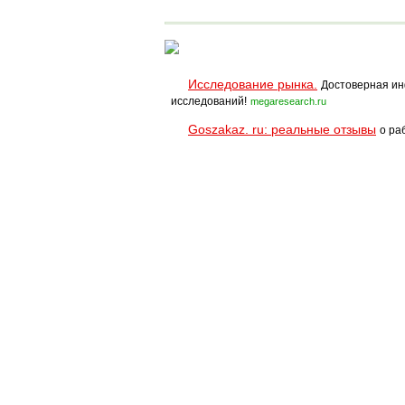
Исследование рынка.
Достоверная ин
исследований!
megaresearch.ru
Goszakaz. ru: реальные отзывы
о ра
Помощь
Условия использования
При полном и