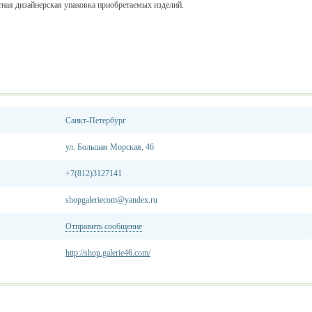
тная дизайнерская упаковка приобретаемых изделий.
Санкт-Петербург
ул. Большая Морская, 46
+7(812)3127141
shopgaleriecom@yandex.ru
Отправить сообщение
http://shop.galerie46.com/