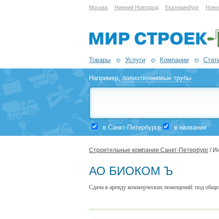
Москва
Нижний Новгород
Екатеринбург
Ново
Товары
Услуги
Компании
Стат
Например,
полиэтиленовые трубы
в Санкт-Петербурге
в названии
Строительные компании Санкт-Петербург
/ И
АО БИОКОМ Ъ
Сдача в аренду коммерческих помещений: под обще