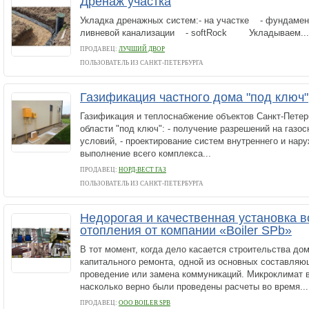
Дренаж участка
Укладка дренажных систем:- на участке - фундаме
ливневой канализации - softRock Укладываем...
ПРОДАВЕЦ:
ЛУЧШИЙ ДВОР
ПОЛЬЗОВАТЕЛЬ ИЗ САНКТ-ПЕТЕРБУРГА
Газификация частного дома "под ключ"
Газификация и теплоснабжение объектов Санкт-Петер
области "под ключ": - получение разрешений на газо
условий, - проектирование систем внутреннего и нару
выполнение всего комплекса...
ПРОДАВЕЦ:
НОРД-ВЕСТ ГАЗ
ПОЛЬЗОВАТЕЛЬ ИЗ САНКТ-ПЕТЕРБУРГА
Недорогая и качественная установка 
отопления от компании «Boiler SPb»
В тот момент, когда дело касается строительства до
капитального ремонта, одной из основных составляю
проведение или замена коммуникаций. Микроклимат в 
насколько верно были проведены расчеты во время...
ПРОДАВЕЦ:
ООО BOILER SPB