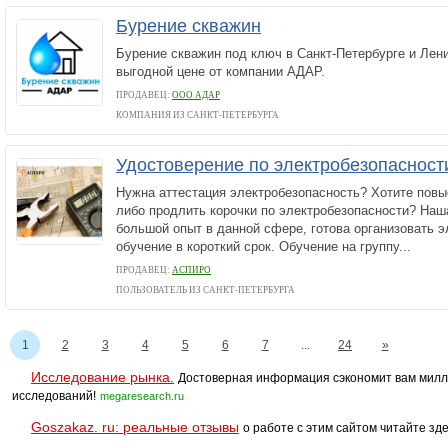
Бурение скважин
Бурение скважин под ключ в Санкт-Петербурге и Лен
выгодной цене от компании АДАР.
ПРОДАВЕЦ:
ООО АДАР
КОМПАНИЯ ИЗ САНКТ-ПЕТЕРБУРГА
Удостоверение по электробезопасност
Нужна аттестация электробезопасность? Хотите пов
либо продлить корочки по электробезопасности? Наш
большой опыт в данной сфере, готова организовать 
обучение в короткий срок. Обучение на группу...
ПРОДАВЕЦ:
АСПИРО
ПОЛЬЗОВАТЕЛЬ ИЗ САНКТ-ПЕТЕРБУРГА
1
2
3
4
5
6
7
...
24
»
Исследование рынка.
Достоверная информация сэкономит вам милл
исследований!
megaresearch.ru
Goszakaz. ru: реальные отзывы
о работе с этим сайтом читайте зде