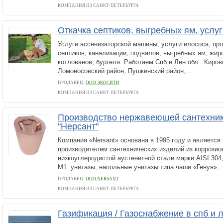
КОМПАНИЯ ИЗ САНКТ-ПЕТЕРБУРГА
Откачка септиков, выгребных ям, услу
Услуги ассенизаторской машины, услуги илососа, про
септиков, канализации, подвалов, выгребных ям, жир
котлованов, бургеля. Работаем Спб и Лен.обл.: Киров
Ломоносовский район, Пушкинский район,...
ПРОДАВЕЦ:
ООО ЭКОСИТИ
КОМПАНИЯ ИЗ САНКТ-ПЕТЕРБУРГА
Производство нержавеющей сантехник
"Нерсант"
Компания «Nersant» основана в 1995 году и является
производителем сантехнических изделий из коррозио
низкоуглеродистой аустенитной стали марки AISI 304,
М1: унитазы, напольные унитазы типа чаши «Генуя»,..
ПРОДАВЕЦ:
ООО NERSANT
КОМПАНИЯ ИЗ САНКТ-ПЕТЕРБУРГА
Газификация / Газоснабжение в спб и 