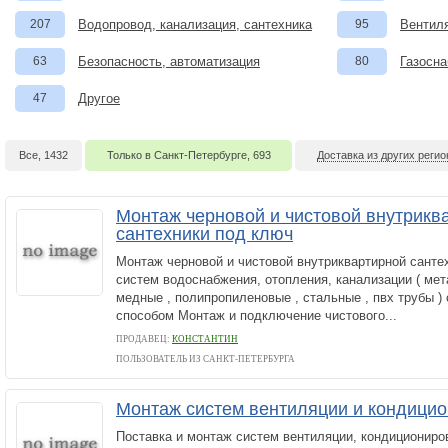
207
Водопровод, канализация, сантехника
95
Вентил
63
Безопасность, автоматизация
80
Газосна
47
Другое
Все, 1432
Только в Санкт-Петербурге, 693
Доставка из других регио
Монтаж черновой и чистовой внутрикв
сантехники под ключ
Монтаж черновой и чистовой внутриквартирной санте
систем водоснабжения, отопления, канализации ( ме
медные , полипропиленовые , стальные , пвх трубы )
способом Монтаж и подключение чистового...
ПРОДАВЕЦ:
КОНСТАНТИН
ПОЛЬЗОВАТЕЛЬ ИЗ САНКТ-ПЕТЕРБУРГА
Монтаж систем вентиляции и кондици
Поставка и монтаж систем вентиляции, кондициониро