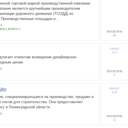
енной торговой маркой производственной компании
ания является крупнейшим производителем
анизации дорожного движения (ТСОДД) из
 Производственные площадки и...
ГА
М 4, КОРПУС 2
ПРОСМОТРОВ
131
15.09.2022
15:31
лагает клиентам возведение дизайнерских
одным ценам.
ГА
ПРОСМОТРОВ
6
да»
09.09.2022
16:18
я, специализирующаяся на производстве, продаже и
и лесов для строительства. Она предоставляет
ргу и Ленинградской области.
ГА
ПРОСМОТРОВ
12