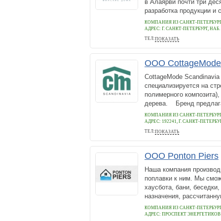
в Алаярви почти три дес
разработка продукции и с
КОМПАНИЯ ИЗ САНКТ-ПЕТЕРБУР
АДРЕС:
Г. САНКТ-ПЕТЕРБУРГ, НАБ.
ТЕЛ:
ПОКАЗАТЬ
+78129374747
ООО CottageMode 
CottageMode Scandinavia
специализируется на стр
полимерного композита)
дерева. Бренд предлага
КОМПАНИЯ ИЗ САНКТ-ПЕТЕРБУР
АДРЕС:
192241, Г. САНКТ-ПЕТЕРБУ
ТЕЛ:
ПОКАЗАТЬ
8 (800) 550-70-38
ООО Ponton Piers
Наша компания производ
поплавки к ним. Мы смо
хаусбота, бани, беседки
назначения, рассчитанну
КОМПАНИЯ ИЗ САНКТ-ПЕТЕРБУР
АДРЕС:
ПРОСПЕКТ ЭНЕРГЕТИКОВ Д