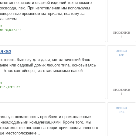
мается пошивом и сваркой изделий технического
 оксворда, пвх. При изготовлении мы используем
проверенные временем материалы, поэтому за
мы несем...
ГА
ВГОРОДСКАЯ 13
ПРОСМОТРОВ
4
аказ
30.10.2023
10:14
готовить бытовку для дачи, металлический блок-
ание или садовый домик любого типа, основываясь
 Блок контейнеры, изготавливаемые нашей
ГА
ТЕР Б, ОФИС 17
ПРОСМОТРОВ
8
09.10.2023
09:06
кальную возможность приобрести промышленные
и необходимыми коммуникациями. Кроме того, мы
троительстве ангаров на территории промышленного
ше местоположение...