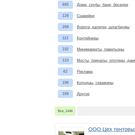
695
Дома, срубы, бани, беседки
129
Скамейки
269
Ворота, калитки, шлагбаумы
112
Контейнеры
232
Минимаркеты, павильоны
123
Мосты, причалы, плотины, да
62
Реклама
106
Колодцы, скважины
169
Другое
Все, 1446
ООО Цех тентовых