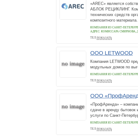
«AREC» является собств
АБЛОК РЕЦИКЛИНГ. Комп
технических средств орг
композитного материала.
КОМПАНИЯ ИЗ САНКТ-ПЕТЕРБУР
АДРЕС:
КОМИССАРА СМИРНОВА, ДО
ТЕЛ:
ПОКАЗАТЬ
89119973070
ООО LETWOOD
Компания LETWOOD пред
модульных домов по выг
КОМПАНИЯ ИЗ САНКТ-ПЕТЕРБУР
ТЕЛ:
ПОКАЗАТЬ
8 (812) 900-00-47
ООО «ПрофАрен
«ПрофАренда» – компани
сдаче в аренду бытовок 
услуги по Санкт-Петербу
КОМПАНИЯ ИЗ САНКТ-ПЕТЕРБУР
ТЕЛ:
ПОКАЗАТЬ
+7 (812) 603-42-04