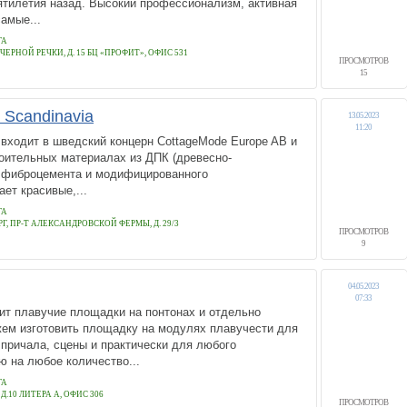
ятилетия назад. Высокий профессионализм, активная
амые...
ГА
 ЧЕРНОЙ РЕЧКИ, Д. 15 БЦ «ПРОФИТ», ОФИС 531
ПРОСМОТРОВ
15
Scandinavia
13.05.2023
11:20
 входит в шведский концерн CottageMode Europe AB и
оительных материалах из ДПК (древесно-
, фиброцемента и модифицированного
ет красивые,...
ГА
РГ, ПР-Т АЛЕКСАНДРОВСКОЙ ФЕРМЫ, Д. 29/3
ПРОСМОТРОВ
9
04.05.2023
07:33
ит плавучие площадки на понтонах и отдельно
жем изготовить площадку на модулях плавучести для
, причала, сцены и практически для любого
ю на любое количество...
ГА
.10 ЛИТЕРА А, ОФИС 306
ПРОСМОТРОВ