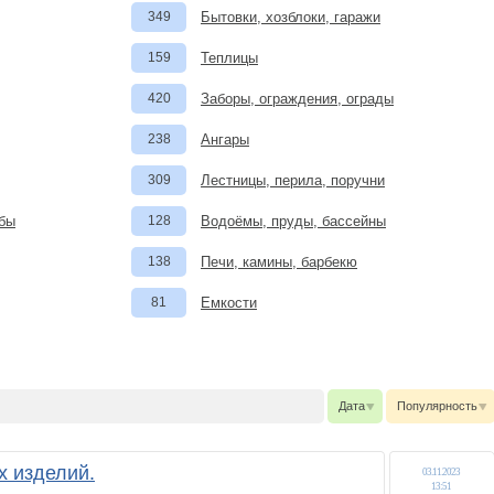
349
Бытовки, хозблоки, гаражи
159
Теплицы
420
Заборы, ограждения, ограды
238
Ангары
309
Лестницы, перила, поручни
мбы
128
Водоёмы, пруды, бассейны
138
Печи, камины, барбекю
81
Емкости
Дата
Популярность
 изделий.
03.11.2023
13:51