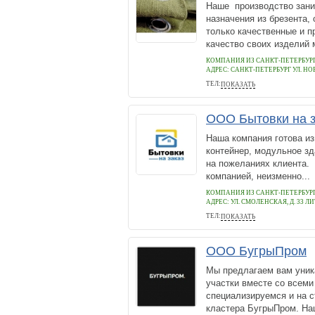
Наше производство зани
назначения из брезента,
только качественные и 
качество своих изделий 
КОМПАНИЯ ИЗ САНКТ-ПЕТЕРБУР
АДРЕС:
САНКТ-ПЕТЕРБУРГ УЛ. НО
ТЕЛ:
ПОКАЗАТЬ
+79219511205
ООО Бытовки на з
Наша компания готова из
контейнер, модульное зд
на пожеланиях клиента.
компанией, неизменно...
КОМПАНИЯ ИЗ САНКТ-ПЕТЕРБУР
АДРЕС:
УЛ. СМОЛЕНСКАЯ, Д. 33 ЛИ
ТЕЛ:
ПОКАЗАТЬ
+7(964)393-88-33
ООО БугрыПром
Мы предлагаем вам уни
участки вместе со всем
специализируемся и на с
кластера БугрыПром. На