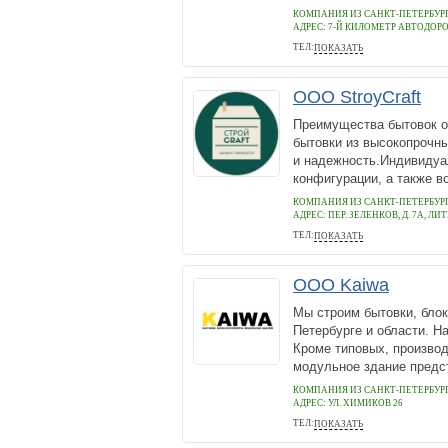
КОМПАНИЯ ИЗ САНКТ-ПЕТЕРБУР
АДРЕС:
7-Й КИЛОМЕТР АВТОДОР
ТЕЛ:
ПОКАЗАТЬ
+78129229322
ООО StroyCraft
Преимущества бытовок от
бытовки из высокопрочны
и надежность.Индивидуа
конфигурации, а также в
КОМПАНИЯ ИЗ САНКТ-ПЕТЕРБУР
АДРЕС:
ПЕР. ЗЕЛЕНКОВ, Д. 7А, ЛИТ
ТЕЛ:
ПОКАЗАТЬ
+7(812)987-72-90
ООО Kaiwa
Мы строим бытовки, блок
Петербурге и области. Н
Кроме типовых, произво
модульное здание предст
КОМПАНИЯ ИЗ САНКТ-ПЕТЕРБУР
АДРЕС:
УЛ. ХИМИКОВ 26
ТЕЛ:
ПОКАЗАТЬ
+7(965)003-77-01