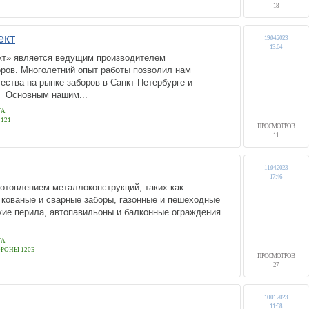
18
ект
19.04.2023
13:04
кт» является ведущим производителем
ров. Многолетний опыт работы позволил нам
ества на рынке заборов в Санкт-Петербурге и
. Основным нашим...
ГА
121
ПРОСМОТРОВ
11
11.04.2023
17:46
отовлением металлоконструкций, таких как:
 кованые и сварные заборы, газонные и пешеходные
кие перила, автопавильоны и балконные ограждения.
ГА
РОНЫ 120Б
ПРОСМОТРОВ
27
10.01.2023
11:58