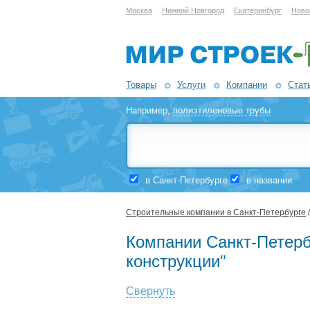
Москва
Нижний Новгород
Екатеринбург
Ново
Товары
Услуги
Компании
Стат
Например,
полиэтиленовые трубы
в Санкт-Петербурге
в названии
Строительные компании в Санкт-Петербурге
Компании Санкт-Петерб
конструкции"
Свернуть