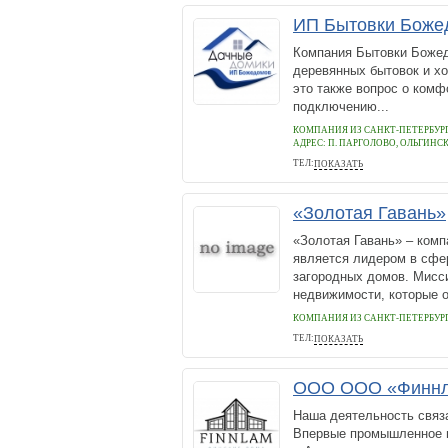
ИП Бытовки Боже
Компания Бытовки Божед
деревянных бытовок и хо
это также вопрос о комф
подключению...
КОМПАНИЯ ИЗ САНКТ-ПЕТЕРБУР
АДРЕС:
П. ПАРГОЛОВО, ОЛЬГИНСК
ТЕЛ:
ПОКАЗАТЬ
+7(812)946-34-35
«Золотая Гавань»
«Золотая Гавань» – комп
является лидером в сфе
загородных домов. Мисс
недвижимости, которые о
КОМПАНИЯ ИЗ САНКТ-ПЕТЕРБУР
ТЕЛ:
ПОКАЗАТЬ
+7 (812) 622-41-93
ООО ООО «Финн
Наша деятельность связ
Впервые промышленное п