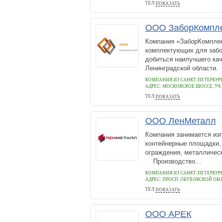
ТЕЛ:
ПОКАЗАТЬ
+7 (800) 350-11-81
ООО ЗаборКомпл
Компания «ЗаборКомпле
комплектующих для забо
добиться наилучшего кач
Ленинградской области
КОМПАНИЯ ИЗ САНКТ-ПЕТЕРБУР
АДРЕС:
МОСКОВСКОЕ ШОССЕ, УЧ. 
ТЕЛ:
ПОКАЗАТЬ
+7 (812) 4256644
ООО ЛенМеталл
Компания занимается изг
контейнерные площадки,
ограждения, металличес
Производство...
КОМПАНИЯ ИЗ САНКТ-ПЕТЕРБУР
АДРЕС:
ПРОСП. ОБУХОВСКОЙ ОБО
ТЕЛ:
ПОКАЗАТЬ
7 (812) 409-48-28
ООО АРЕК