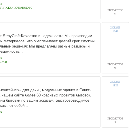
ГА
ОГИ "ЮККИ-КУЗЬМОЛОВО"
ПРОСМОТРОВ
14
23.09.2023
15:40
 StroyCraft:Качество и надежность: Мы производим
х материалов, что обеспечивает долгий срок службы
льные решения: Мы предлагаем разные размеры и
озможность...
ГА
ЕРА В
ПРОСМОТРОВ
10
23.09.2023
11:22
-контейнеры для дачи , модульные здания в Санкт-
а нашем сайте более 60 красивых проектов бытовок.
дим бытовки по вашим эскизам. Быстровозводимое
авляет собой...
ГА
ПРОСМОТРОВ
9