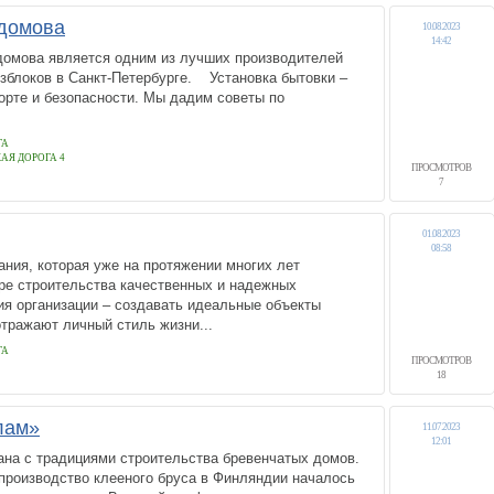
домова
10.08.2023
14:42
омова является одним из лучших производителей
зблоков в Санкт-Петербурге. Установка бытовки –
орте и безопасности. Мы дадим советы по
ГА
АЯ ДОРОГА 4
ПРОСМОТРОВ
7
01.08.2023
08:58
ания, которая уже на протяжении многих лет
ре строительства качественных и надежных
ия организации – создавать идеальные объекты
тражают личный стиль жизни...
ГА
ПРОСМОТРОВ
18
лам»
11.07.2023
12:01
ана с традициями строительства бревенчатых домов.
роизводство клееного бруса в Финляндии началось