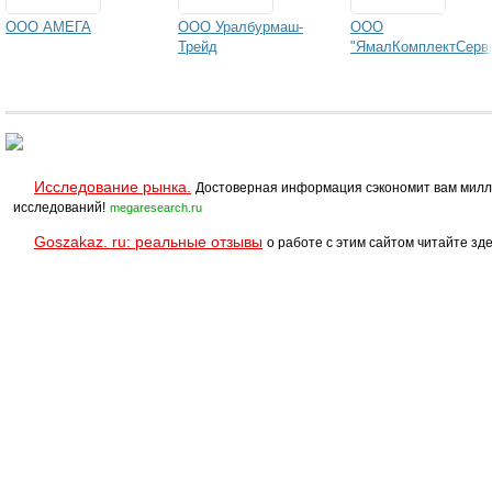
ООО АМЕГА
ООО Уралбурмаш-
ООО
Трейд
"ЯмалКомплектСерв
Исследование рынка.
Достоверная информация сэкономит вам милл
исследований!
megaresearch.ru
Goszakaz. ru: реальные отзывы
о работе с этим сайтом читайте зде