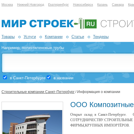
Москва
Нижний Новгород
Екатеринбург
Новосибирск
Казань
Самара
Кра
Товары
Услуги
Компании
Статьи
Тендеры
Например,
полиэтиленовые трубы
в Санкт-Петербурге
в названии
Строительные компании Санкт-Петербург
/ Информация о компании
ООО Композитные 
Открыт склад в Санкт-Петербург
СОТРУДНИЧЕСТВУ:СТРОИТ
ФИРМЫ,КРУПНЫХ ИМПОРТЁРОВ.