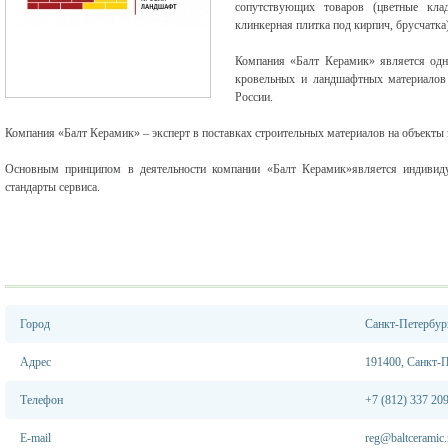
сопутствующих товаров (цветные кла
клинкерная плитка под кирпич, брусчатка)
Компания
«
Балт Керамик
»
является одн
кровельных и ландшафтных материалов 
России.
Компания
«
Балт Керамик
»
– эксперт в поставках строительных материалов на объекты 
Основным принципом в деятельности компании
«
Балт Керамик
»
является индиви
стандарты сервиса.
Город
Санкт-Петербур
Адрес
191400, Санкт-П
Телефон
+7 (812) 337 20
E-mail
reg@baltceramic.