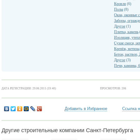
Кровля
(6)
Полы
(8)
Окна, оконные 
Заборы, огражд
Другое
(1)
Плитка, камень
Изоляция, утеп
Сухие смеси, це
Крепёж, метизы,
Бетон, раствор
Другое
(3)
Печи, камины, 
ДАТА РЕГИСТРАЦИИ: 29.06.2011 (19:40)
ПРОСМОТРОВ: 206
Добавить в Избранное
Ссылка н
Другие строительные компании Санкт-Петербурга