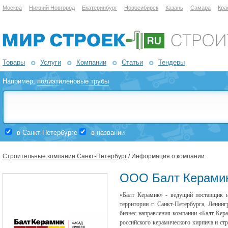
Москва
Нижний Новгород
Екатеринбург
Новосибирск
Казань
Самара
Кра
Товары
Услуги
Компании
Статьи
Тендеры
Например,
полиэтиленовые трубы
в Санкт-Петербурге
в названии
Строительные компании Санкт-Петербург
/ Информация о компании
ООО Балт Керами
«
Балт Керамик
»
- ведущий поставщик и
территории г. Санкт-Петербурга, Ленинг
бизнес направления компании
«
Балт Кер
российского керамического кирпича и ст