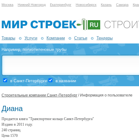
Москва
Нижний Новгород
Екатеринбург
Новосибирск
Казань
Самара
Кра
Товары
Услуги
Компании
Статьи
Тендеры
Например,
полиэтиленовые трубы
в Санкт-Петербурге
в названии
Строительные компании Санкт-Петербург
/ Информация о пользователе
Диана
Продается книга "Транспортное кольцо Санкт-Петербурга"
Издано в 2011 году.
240 страниц.
Цена 1570