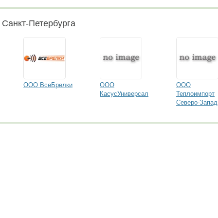
 Санкт-Петербурга
ООО ВсеБрелки
ООО
ООО
КасусУниверсал
Теплоимпорт
Северо-Запад