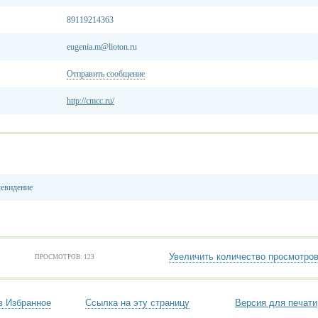
89119214363
eugenia.m@lioton.ru
Отправить сообщение
http://cmcc.ru/
левидение
Увеличить количество просмотро
ПРОСМОТРОВ: 123
в Избранное
Ссылка на эту страницу
Версия для печати