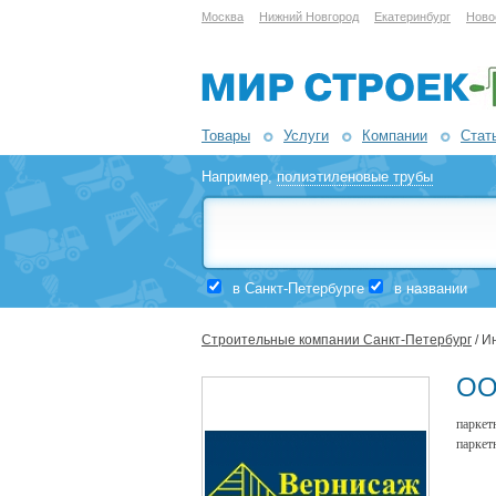
Москва
Нижний Новгород
Екатеринбург
Ново
Товары
Услуги
Компании
Стат
Например,
полиэтиленовые трубы
в Санкт-Петербурге
в названии
Строительные компании Санкт-Петербург
/ И
ОО
паркет
паркет