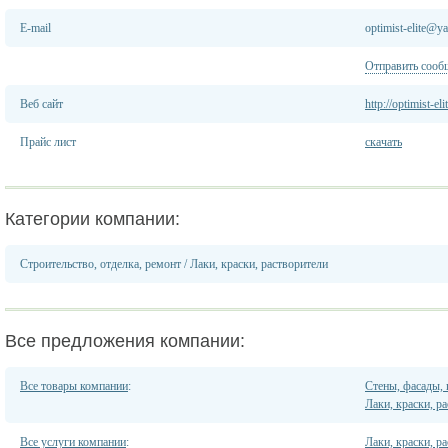
E-mail
optimist-elite@y
Отправить сооб
Веб сайт
http://optimist-el
Прайс лист
скачать
Категории компании:
Строительство, отделка, ремонт
/
Лаки, краски, растворители
Все предложения компании:
Все товары компании
:
Стены, фасады,
Лаки, краски, р
Все услуги компании
:
Лаки, краски, р