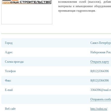
возникновения солей (высолов), доба
материалы и инъекционное оборудование
проникающая гидроизоляция.
Город
Санкт-Петербур
Адрес
Набережная Рек
Схема проезда:
Открыть карту
Телефон
8(812)3364396
Факс
8(812)3364396
E-mail
3364396@mail.r
Отправить сооб
Веб сайт
http://spbst.ru/