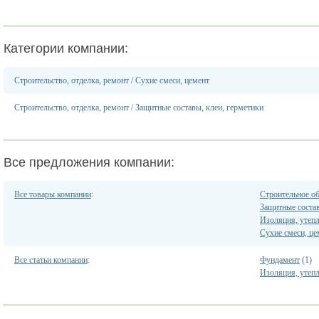
Категории компании:
Строительство, отделка, ремонт
/
Сухие смеси, цемент
Строительство, отделка, ремонт
/
Защитные составы, клеи, герметики
Все предложения компании:
Все товары компании
:
Строительное о
Защитные состав
Изоляция, утеп
Сухие смеси, це
Все статьи компании
:
Фундамент
(1)
Изоляция, утеп