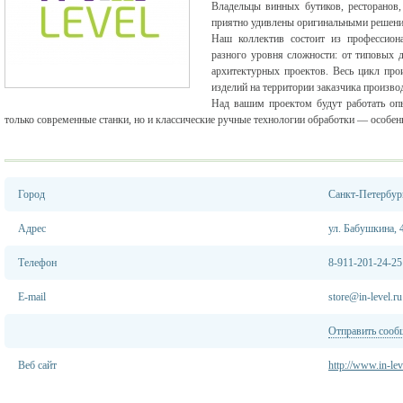
Владельцы винных бутиков, ресторанов,
приятно удивлены оригинальными решени
Наш коллектив состоит из профессион
разного уровня сложности: от типовых 
архитектурных проектов. Весь цикл про
изделий на территории заказчика произв
Над вашим проектом будут работать оп
только современные станки, но и классические ручные технологии обработки — особен
Город
Санкт-Петербур
Адрес
ул. Бабушкина, 
Телефон
8-911-201-24-25
E-mail
store@in-level.ru
Отправить сооб
Веб сайт
http://www.in-lev