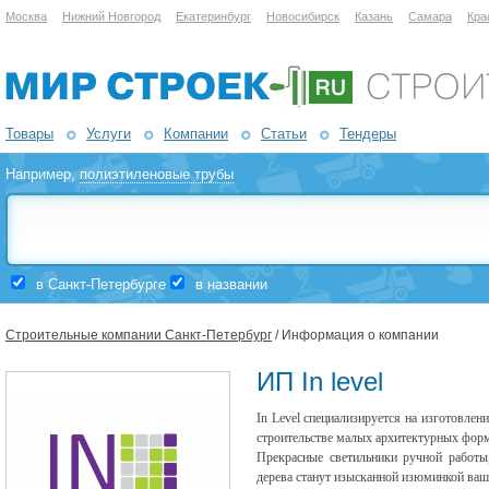
Москва
Нижний Новгород
Екатеринбург
Новосибирск
Казань
Самара
Кра
Товары
Услуги
Компании
Статьи
Тендеры
Например,
полиэтиленовые трубы
в Санкт-Петербурге
в названии
Строительные компании Санкт-Петербург
/ Информация о компании
ИП In level
In Level специализируется на изготовлен
строительстве малых архитектурных фор
Прекрасные светильники ручной работы,
дерева станут изысканной изюминкой ваше