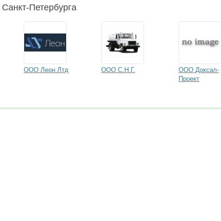
 Санкт-Петербурга
ООО Леон Лтд
ООО С.Н.Г.
ООО Доксал-
Проект