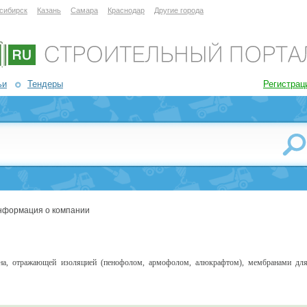
сибирск
Казань
Самара
Краснодар
Другие города
ьи
Тендеры
Регистрац
нформация о компании
она, отражающей изоляцией (пенофолом, армофолом, алюкрафтом), мембранами дл