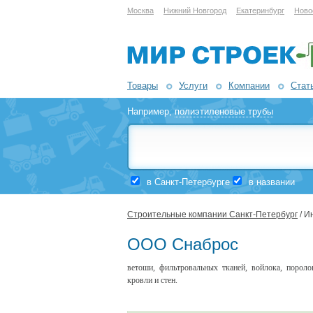
Москва
Нижний Новгород
Екатеринбург
Ново
Товары
Услуги
Компании
Стат
Например,
полиэтиленовые трубы
в Санкт-Петербурге
в названии
Строительные компании Санкт-Петербург
/ И
ООО Снаброс
ветоши, фильтровальных тканей, войлока, порол
кровли и стен.