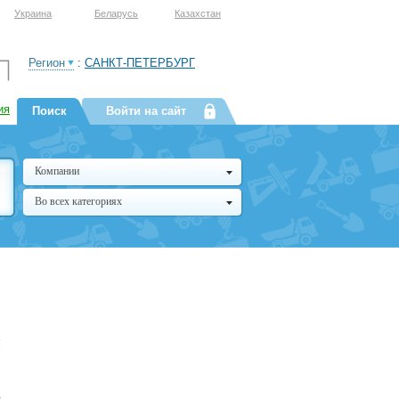
Украина
Беларусь
Казахстан
Регион
:
САНКТ-ПЕТЕРБУРГ
ия
Поиск
Войти на сайт
Компании
Во всех категориях
я