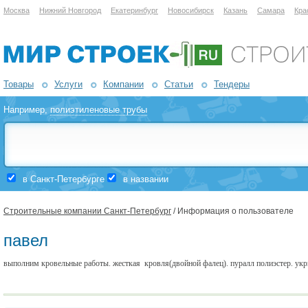
Москва
Нижний Новгород
Екатеринбург
Новосибирск
Казань
Самара
Кра
Товары
Услуги
Компании
Статьи
Тендеры
Например,
полиэтиленовые трубы
в Санкт-Петербурге
в названии
Строительные компании Санкт-Петербург
/ Информация о пользователе
павел
выполним кровельные работы. жесткая кровля(двойной фалец). пуралл полиэстер. укр