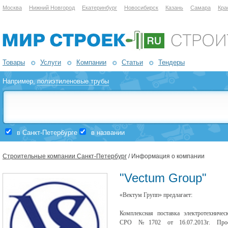
Москва
Нижний Новгород
Екатеринбург
Новосибирск
Казань
Самара
Кра
Товары
Услуги
Компании
Статьи
Тендеры
Например,
полиэтиленовые трубы
в Санкт-Петербурге
в названии
Строительные компании Санкт-Петербург
/ Информация о компании
"Vectum Group"
«Вектум Групп» предлагает:
Комплексная поставка электротехничес
СРО №1702 от 16.07.2013г. Проек