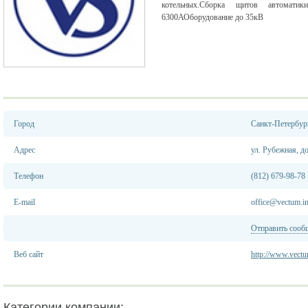
котельных.Сборка щитов автомати
6300АОборудование до 35кВ
Город
Санкт-Петербур
Адрес
ул. Рубежная, д
Телефон
(812) 679-98-78
E-mail
office@vectum.i
Отправить сооб
Веб сайт
http://www.vectu
Категории компании: