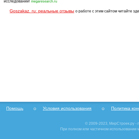
исследований!
megaresearch.ru
Goszakaz. ru: реальные отзывы
о работе с этим сайтом читайте зде
Помощь
Условия использования
Политика ко
© 2009-2023, МирСтроек.ру -
При полном или частичном использовании м