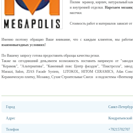
Пилим мрамор, кирпич, натуральный кам
и внутренней отделки.
Нарезаем мозаик
насечки.
Стоимость работ и материалов зависит от
Именно поэтому обращаю Ваше внимание, что с каждым клиентом, мы работае
взаимовыгодных условиях!
По Вашему запросу готова предоставить образцы качества резки.
Также на сегодняшний день,имеем возможность поставить напрямую от "заводов
"Керамик", "Альтернатива", "Каменный пояс Центр фасадов", "Пиастрелла", заво
Marazzi
, Italon, ZIAS Facade System, LITOKOL, HITOM CERAMICS, Atlas Concor
Керамическую плитку, Мозаику, Сухие Строительные Смеси и подсистемы «Вентилир
Город
Санкт-Петербур
Адрес
Кондратьевский
Телефон
+79215702707