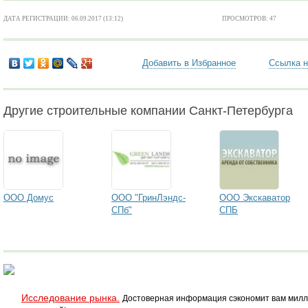
ДАТА РЕГИСТРАЦИИ: 06.09.2017 (13:12)
ПРОСМОТРОВ: 47
Добавить в Избранное
Ссылка н
Другие строительные компании Санкт-Петербурга
ООО Домус
ООО "ГринЛэндс-
ООО Экскаватор
СПб"
СПБ
Исследование рынка.
Достоверная информация сэкономит вам милл