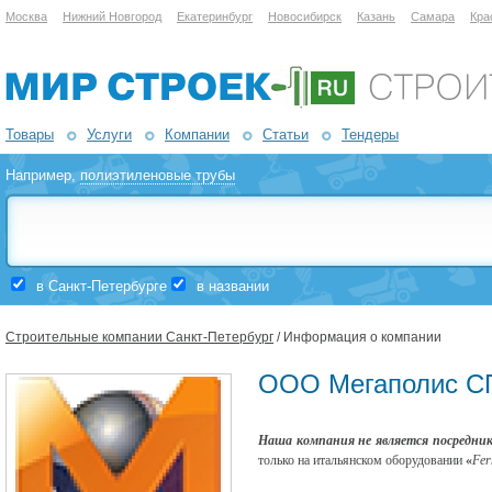
Москва
Нижний Новгород
Екатеринбург
Новосибирск
Казань
Самара
Кра
Товары
Услуги
Компании
Статьи
Тендеры
Например,
полиэтиленовые трубы
в Санкт-Петербурге
в названии
Строительные компании Санкт-Петербург
/ Информация о компании
ООО Мегаполис С
Наша компания не является посредником
только на итальянском оборудовании
«
Fer