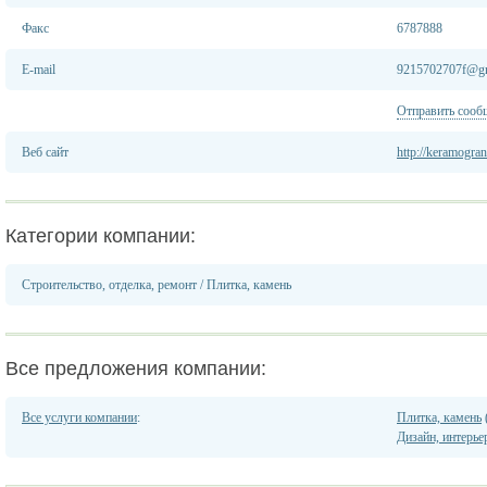
Факс
6787888
E-mail
9215702707f@gm
Отправить сооб
Веб сайт
http://keramogran
Категории компании:
Строительство, отделка, ремонт
/
Плитка, камень
Все предложения компании:
Все услуги компании
:
Плитка, камень
Дизайн, интерье