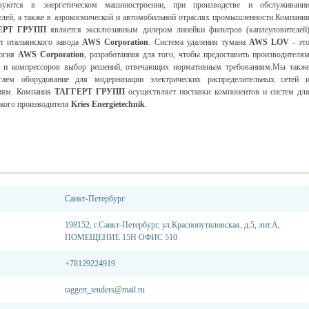
ьзуются в энергетическом машиностроении, при производстве и обслуживани
елей, а также в аэрокосмической и автомобильной отраслях промышленности.Компани
ЕРТ ГРУПП
является эксклюзивным дилером линейки фильтров (каплеуловителей
 итальянского завода
AWS Corporation
. Система удаления тумана
AWS LOV
- эт
логия
AWS Corporation
, разработанная для того, чтобы предоставить производителя
н и компрессоров выбор решений, отвечающих нормативным требованиям.Мы такж
агаем оборудование для модернизации электрических распределительных сетей 
циям. Компания
ТАГГЕРТ ГРУПП
осуществляет поставки компонентов и систем дл
цкого производителя
Kries Energietechnik
.
Санкт-Петербург
198152, г.Санкт-Петербург, ул.Краснопутиловская, д.5, лит.А,
ПОМЕЩЕНИЕ 15Н ОФИС 510
+78129224919
taggert_tenders@mail.ru