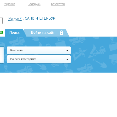
Украина
Беларусь
Казахстан
Регион
:
САНКТ-ПЕТЕРБУРГ
ия
Поиск
Войти на сайт
Компании
Во всех категориях
з
.
е
о