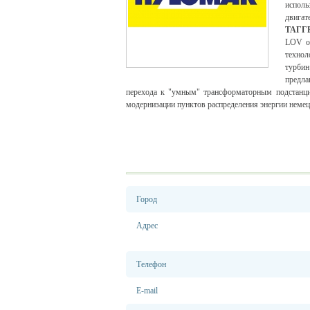
испол
двигат
ТАГГ
LOV от
техно
турби
предл
перехода к "умным" трансформаторным подстан
модернизации пунктов распределения энергии неме
Город
Адрес
Телефон
E-mail