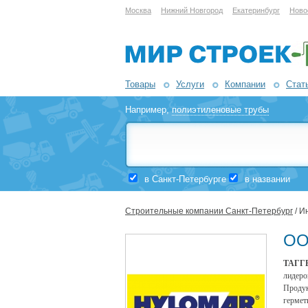
Москва
Нижний Новгород
Екатеринбург
Ново
Товары
Услуги
Компании
Стат
Например,
полиэтиленовые трубы
в Санкт-Петербурге
в названии
Строительные компании Санкт-Петербург
/ И
ОО
ТАГГ
лидеро
Проду
герме