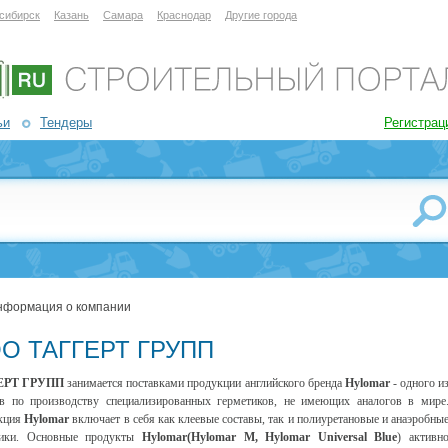
сибирск
Казань
Самара
Краснодар
Другие города
ьи
Тендеры
Регистрац
нформация о компании
О ТАГГЕРТ ГРУПП
ЕРТ ГРУПП
занимается поставками продукции английского бренда
Hylomar
- одного и
в по производству специализированных герметиков, не имеющих аналогов в мире
кция
Hylomar
включает в себя как клеевые составы, так и полиуретановые и анаэробны
тики. Основные продукты
Hylomar(Hylomar M, Hylomar Universal Blue
) активн