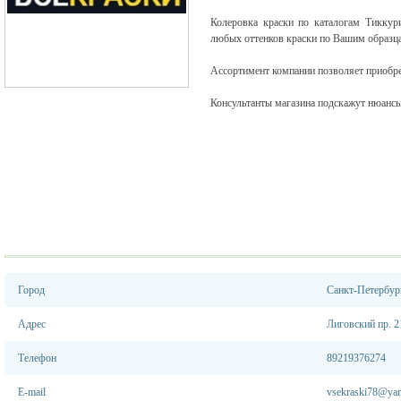
Колеровка краски по каталогам Тиккур
любых оттенков краски по Вашим образц
Ассортимент компании позволяет приобре
Консультанты магазина подскажут нюансы
Город
Санкт-Петербур
Адрес
Лиговский пр. 2
Телефон
89219376274
E-mail
vsekraski78@yan