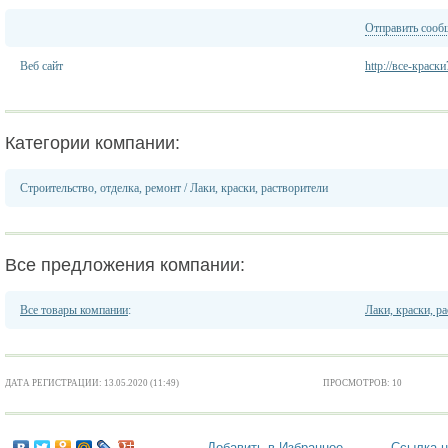
Отправить сооб
Веб сайт
http://все-краск
Категории компании:
Строительство, отделка, ремонт
/
Лаки, краски, растворители
Все предложения компании:
Все товары компании
:
Лаки, краски, р
ДАТА РЕГИСТРАЦИИ: 13.05.2020 (11:49)
ПРОСМОТРОВ: 10
Добавить в Избранное
Ссылка н