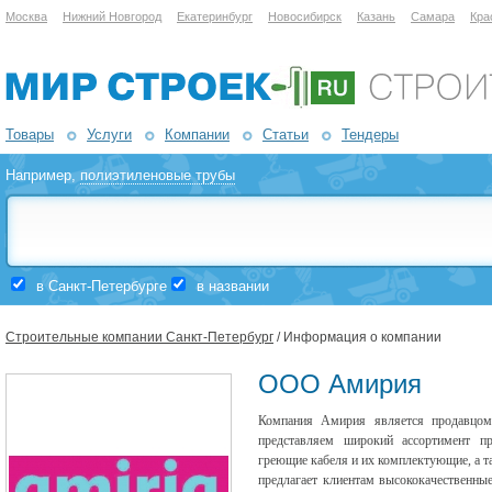
Москва
Нижний Новгород
Екатеринбург
Новосибирск
Казань
Самара
Кра
Товары
Услуги
Компании
Статьи
Тендеры
Например,
полиэтиленовые трубы
в Санкт-Петербурге
в названии
Строительные компании Санкт-Петербург
/ Информация о компании
ООО Амирия
Компания Амирия является продавцом 
представляем широкий ассортимент пр
греющие кабеля и их комплектующие, а т
предлагает клиентам высококачественны