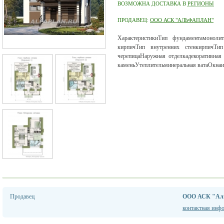
ВОЗМОЖНА ДОСТАВКА В
РЕГИОНЫ
ПРОДАВЕЦ:
ООО АСК "АЛЬФАПЛАН"
ХарактеристикиТип фундаментамоноли
кирпичТип внутренних стенкирпичТи
черепицаНаружная отделкадекоративная
каменьУтеплительминеральная ватаОкна
Продавец
ООО АСК "Ал
контактная инф