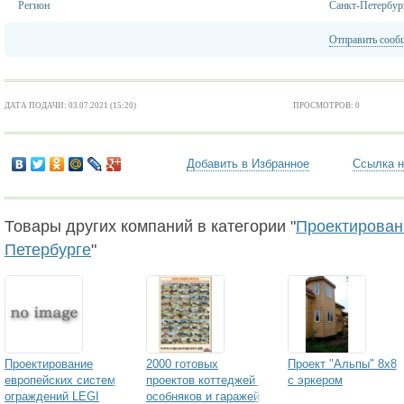
Регион
Санкт-Петербур
Отправить сооб
ДАТА ПОДАЧИ: 03.07.2021 (15:20)
ПРОСМОТРОВ: 0
Добавить в Избранное
Ссылка н
Товары других компаний в категории "
Проектировани
Петербурге
"
Проектирование
2000 готовых
Проект "Альпы" 8х8
европейских систем
проектов коттеджей ,
с эркером
ограждений LEGI
особняков и гаражей