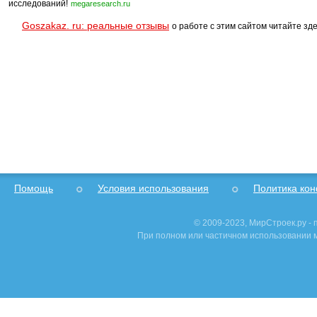
исследований!
megaresearch.ru
Goszakaz. ru: реальные отзывы
о работе с этим сайтом читайте зде
Помощь
Условия использования
Политика ко
© 2009-2023, МирСтроек.ру -
При полном или частичном использовании м