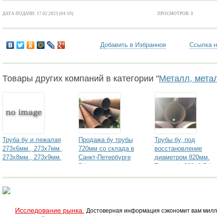
ДАТА ПОДАЧИ: 17.02.2023 (04:19)
ПРОСМОТРОВ: 0
Добавить в Избранное
Ссылка н
Товары других компаний в категории "
Металл, мета
Труба бу и лежалая
Продажа бу трубы
Трубы бу, под
273х6мм., 273х7мм.,
720мм со склада в
восстановление
273х8мм., 273х9мм.
Санкт-Петербурге
диаметром 820мм.
РФ
Труба б/у 820х9 РФ
Исследование рынка.
Достоверная информация сэкономит вам милл