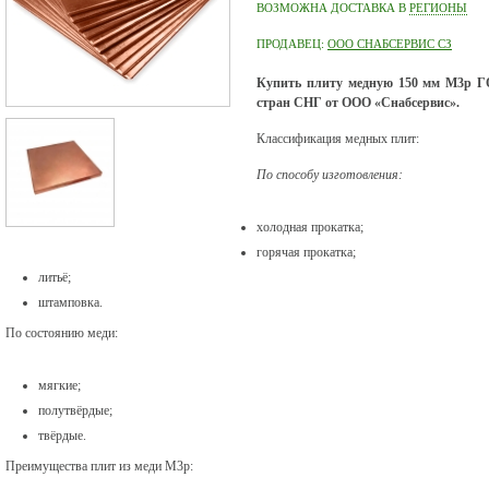
ВОЗМОЖНА ДОСТАВКА В
РЕГИОНЫ
ПРОДАВЕЦ:
ООО СНАБСЕРВИС СЗ
Купить плиту медную 150 мм М3р ГО
стран СНГ от ООО «Снабсервис».
Классификация медных плит:
По способу изготовления:
холодная прокатка;
горячая прокатка;
литьё;
штамповка.
По состоянию меди:
мягкие;
полутвёрдые;
твёрдые.
Преимущества плит из меди М3р: