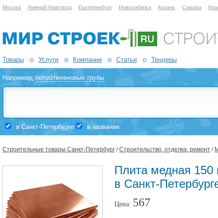
Москва
Нижний Новгород
Екатеринбург
Новосибирск
Казань
Самара
Кра
Товары
Услуги
Компании
Статьи
Тендеры
Например,
полиэтиленовые трубы
в Санкт-Петербурге
в названии
Строительные товары Санкт-Петербург
/
Строительство, отделка, ремонт
/
М
Плита медная 150
в Санкт-Петербург
567
Цена: