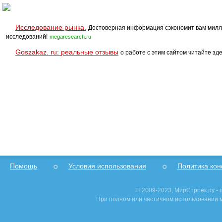
Исследование рынка.
Достоверная информация сэкономит вам милл
исследований!
megaresearch.ru
Goszakaz. ru: реальные отзывы
о работе с этим сайтом читайте зде
Помощь
Условия использования
Политика ко
© 2009-2023, МирСтроек.ру -
При полном или частичном использовании м