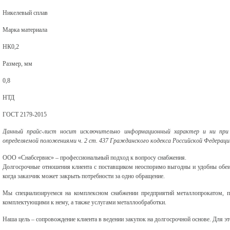
Никелевый сплав
Марка материала
НК0,2
Размер, мм
0,8
НТД
ГОСТ 2179-2015
Данный прайс-лист носит исключительно информационный характер и ни при 
определяемой положениями ч. 2 ст. 437 Гражданского кодекса Российской Федераци
ООО «Снабсервис» – профессиональный подход к вопросу снабжения.
Долгосрочные отношения клиента с поставщиком неоспоримо выгодны и удобны обеи
когда заказчик может закрыть потребности за одно обращение.
Мы специализируемся на комплексном снабжении предприятий металлопрокатом, 
комплектующими к нему, а также услугами металлообработки.
Наша цель – сопровождение клиента в ведении закупок на долгосрочной основе. Для э