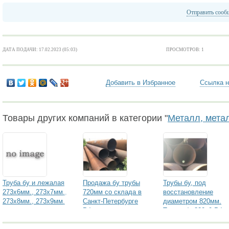
Отправить сооб
ДАТА ПОДАЧИ: 17.02.2023 (05:03)
ПРОСМОТРОВ: 1
Добавить в Избранное
Ссылка н
Товары других компаний в категории "
Металл, мета
Труба бу и лежалая
Продажа бу трубы
Трубы бу, под
273х6мм., 273х7мм.,
720мм со склада в
восстановление
273х8мм., 273х9мм.
Санкт-Петербурге
диаметром 820мм.
РФ
Труба б/у 820х9 РФ