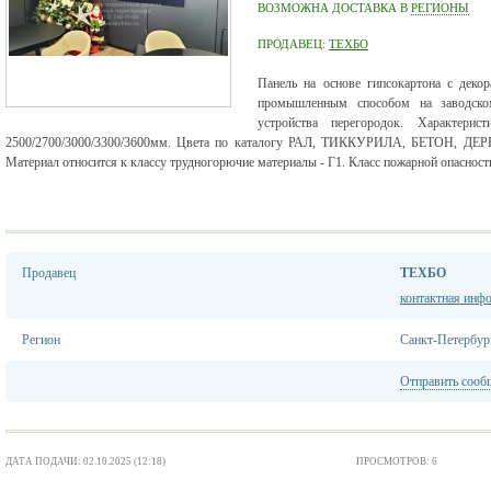
ВОЗМОЖНА ДОСТАВКА В
РЕГИОНЫ
ПРОДАВЕЦ:
ТЕХБО
Панель на основе гипсокартона с де
промышленным способом на заводском
устройства перегородок. Характери
2500/2700/3000/3300/3600мм. Цвета по каталогу РАЛ, ТИККУРИЛА, БЕТОН, ДЕРЕ
Материал относится к классу трудногорючие материалы - Г1. Класс пожарной опасност
Продавец
ТЕХБО
контактная инф
Регион
Санкт-Петербур
Отправить сооб
ДАТА ПОДАЧИ: 02.10.2025 (12:18)
ПРОСМОТРОВ: 6