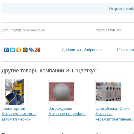
Отправить сооб
ДАТА ПОДАЧИ: 06.08.2010 (20:42)
ПРОСМОТРОВ: 325
Добавить в Избранное
Ссылка н
Другие товары компании ИП "Цветкун"
планетарный
Заграждение
шлакоблоки, блоки
бетоносмеситель с
бетонное полусфера
бетонные,
автоматической
(
керамзитобетонные,
загрузкой СГС-Скип
ПСФ-1),ограничитель
ст
парковки