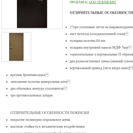
ПРОДАВЕЦ:
ООО ТЕХГИГАНТ
ОТЛИЧИТЕЛЬНЫЕ ОСОБЕННОСТИ
три усиленные петли на шарикоподшип
лист металла холоднокатанной стали
толщина полотна 64 мм
толщина внутренней панели МДФ 7мм
горизонтальные и вертикальные П-обра
два разносистемных замка (нижний сува
вертикальный привод (тяги вверх-вниз)
врезная броненакладка
заполнение полотна минеральная вата
два объемных контура уплотнителя
три противосъемных штыря
ОТЛИЧИТЕЛЬНЫЕ ОСОБЕННОСТИ ПОКРАСКИ
покрытие полимерно-порошковое антик
высокая стойкость к механическим воздействиям