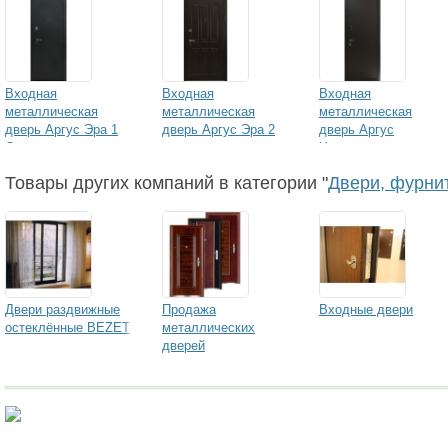
Входная
Входная
Входная
металлическая
металлическая
металлическая
дверь Аргус Эра 1
дверь Аргус Эра 2
дверь Аргус
Серебро
Хамелеон
Товары других компаний в категории "
Двери, фурни
Двери раздвижные
Продажа
Входные двери
остеклённые BEZET
металлических
дверей