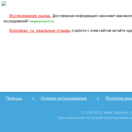
Исследование рынка.
Достоверная информация сэкономит вам милл
исследований!
megaresearch.ru
Goszakaz. ru: реальные отзывы
о работе с этим сайтом читайте зде
Помощь
Условия использования
Политика ко
© 2009-2023, МирСтроек.ру -
При полном или частичном использовании м