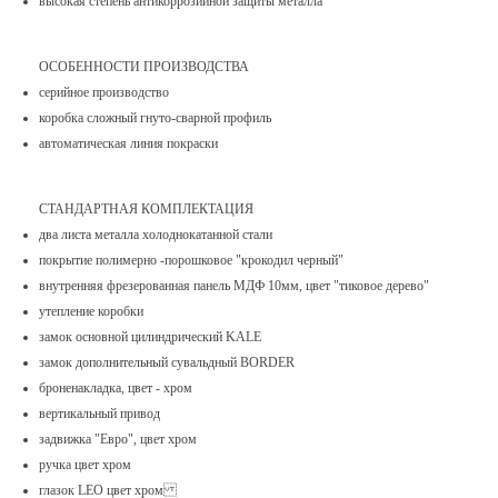
высокая степень антикоррозийной защиты металла
ОСОБЕННОСТИ ПРОИЗВОДСТВА
серийное производство
коробка сложный гнуто-сварной профиль
автоматическая линия покраски
СТАНДАРТНАЯ КОМПЛЕКТАЦИЯ
два листа металла холоднокатанной стали
покрытие полимерно -порошковое "крокодил черный"
внутренняя фрезерованная панель МДФ 10мм, цвет "тиковое дерево"
утепление коробки
замок основной цилиндрический KALE
замок дополнительный сувальдный BORDER
броненакладка, цвет - хром
вертикальный привод
задвижка "Евро", цвет хром
ручка цвет хром
глазок LEO цвет хром