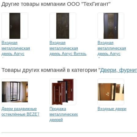
Другие товары компании ООО "ТехГигант"
Входная
Входная
Входная
металлическая
металлическая
металлическая
дверь Аргус
дверь Аргус Витязь
дверь Аргус
Аристократ
Дипломат
Товары других компаний в категории "
Двери, фурни
Двери раздвижные
Продажа
Входные двери
остеклённые BEZET
металлических
дверей