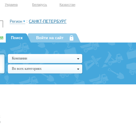
Украина
Беларусь
Казахстан
Регион
:
САНКТ-ПЕТЕРБУРГ
ия
Поиск
Войти на сайт
Компании
Во всех категориях
х
и