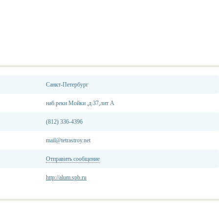
Санкт-Петербург
наб.реки Мойки ,д.37,лит А
(812) 336-4396
mail@tetrastroy.net
Отправить сообщение
http://alum.spb.ru