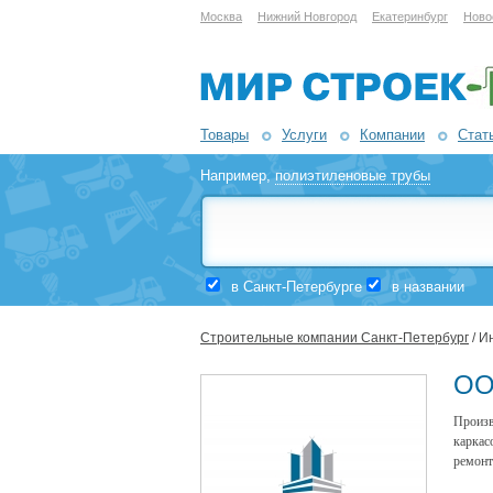
Москва
Нижний Новгород
Екатеринбург
Ново
Товары
Услуги
Компании
Стат
Например,
полиэтиленовые трубы
в Санкт-Петербурге
в названии
Строительные компании Санкт-Петербург
/ И
ОО
Произ
каркас
ремонт