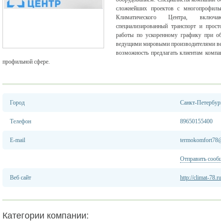
сложнейших проектов с многопрофиль
Климатического Центра, включ
специализированный транспорт и прост
работы по ускоренному графику при об
ведущими мировыми производителями ве
возможность предлагать клиентам компа
профильной сфере.
Город
Санкт-Петербур
Телефон
89650155400
E-mail
termokomfort78@
Отправить сооб
Веб сайт
http://climat-78.ru
Категории компании: