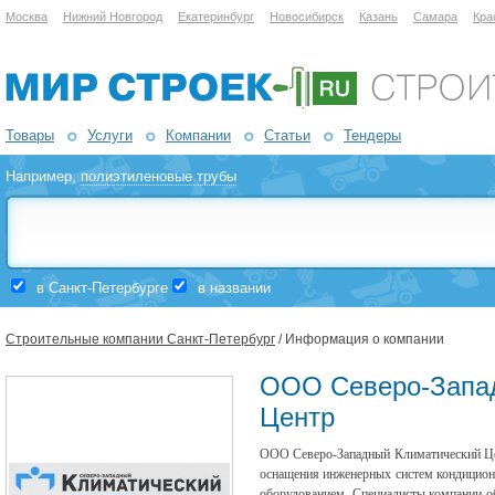
Москва
Нижний Новгород
Екатеринбург
Новосибирск
Казань
Самара
Кра
Товары
Услуги
Компании
Статьи
Тендеры
Например,
полиэтиленовые трубы
в Санкт-Петербурге
в названии
Строительные компании Санкт-Петербург
/ Информация о компании
ООО Северо-Запа
Центр
ООО Северо-Западный Климатический Це
оснащения инженерных систем кондицион
оборудованием. Специалисты компании о