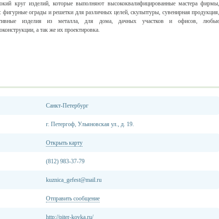
окий круг изделий, которые выполняют высококвалифицированные мастера фирмы
: фигурные ограды и решетки для различных целей, скульптуры, сувенирная продукция
ативные изделия из металла, для дома, дачных участков и офисов, любы
оконструкции, а так же их проектировка.
Санкт-Петербург
г. Петергоф, Ульяновская ул., д. 19.
Открыть карту
(812) 983-37-79
kuznica_gefest@mail.ru
Отправить сообщение
http://piter-kovka.ru/