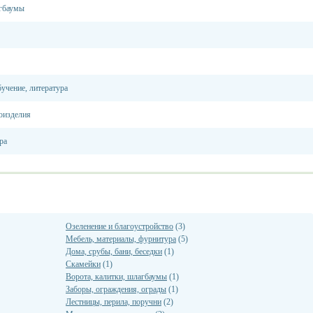
агбаумы
учение, литература
оизделия
ра
Озеленение и благоустройство
(3)
Мебель, материалы, фурнитура
(5)
Дома, срубы, бани, беседки
(1)
Скамейки
(1)
Ворота, калитки, шлагбаумы
(1)
Заборы, ограждения, ограды
(1)
Лестницы, перила, поручни
(2)