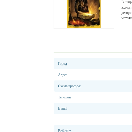
В шир
входят
декор
металл
Город
Адрес
Схема проезда:
Телефон
E-mail
Веб сайт