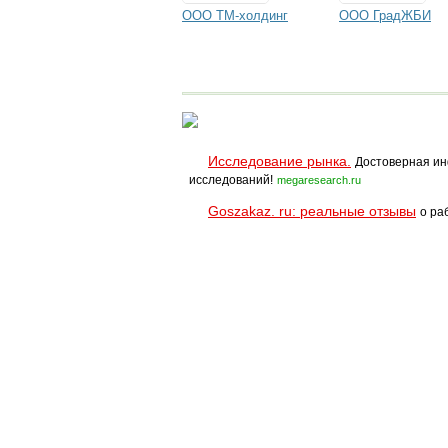
ООО ТМ-холдинг
ООО ГрадЖБИ
Исследование рынка.
Достоверная ин
исследований!
megaresearch.ru
Goszakaz. ru: реальные отзывы
о ра
Помощь
Условия использования