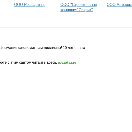
ООО РосПартнер
ООО "Строительная
ООО Автоком
компания"Спирит"
формация сэкономит вам миллионы! 10 лет опыта
боте с этим сайтом читайте здесь.
goszakaz.ru
Политика конфиденциальности
Карта сайта