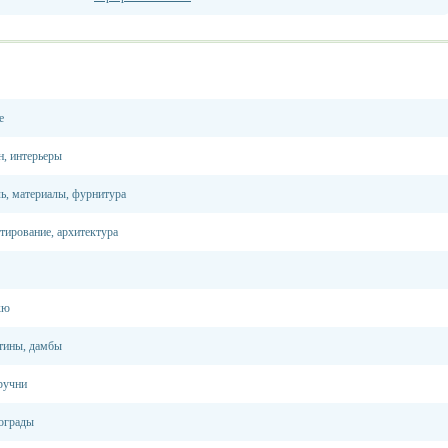
е
н, интерьеры
ь, материалы, фурнитура
тирование, архитектура
кю
тины, дамбы
ручни
 ограды