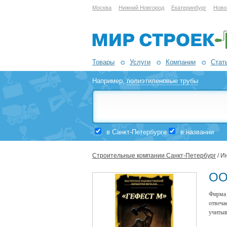
Москва
Нижний Новгород
Екатеринбург
Ново
Товары
Услуги
Компании
Стат
Например,
полиэтиленовые трубы
в Санкт-Петербурге
в названии
Строительные компании Санкт-Петербург
/ И
ОО
Фирма 
отвеч
учитыв