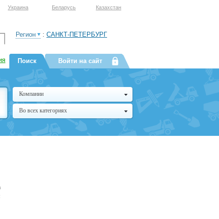
Украина
Беларусь
Казахстан
Регион
:
САНКТ-ПЕТЕРБУРГ
ия
Поиск
Войти на сайт
Компании
Во всех категориях
а
м