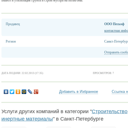
Вывоз и утилизация грунта и строй мусора на полигоны.
Продавец
ООО Пескоф
контактная инф
Регион
Санкт-Петербур
Отправить сооб
ДАТА ПОДАЧИ: 22.02.2013 (17:35)
ПРОСМОТРОВ: 7
Добавить в Избранное
Ссылка н
Услуги других компаний в категории "
Строительство,
инертные материалы
" в Санкт-Петербурге