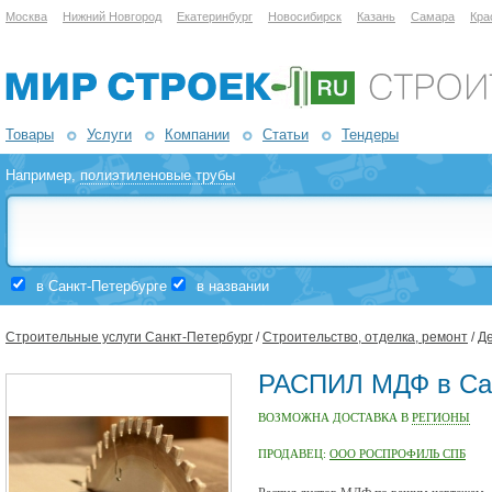
Москва
Нижний Новгород
Екатеринбург
Новосибирск
Казань
Самара
Кра
Товары
Услуги
Компании
Статьи
Тендеры
Например,
полиэтиленовые трубы
в Санкт-Петербурге
в названии
Строительные услуги Санкт-Петербург
/
Строительство, отделка, ремонт
/
Де
РАСПИЛ МДФ в Сан
ВОЗМОЖНА ДОСТАВКА В
РЕГИОНЫ
ПРОДАВЕЦ:
ООО РОСПРОФИЛЬ СПБ