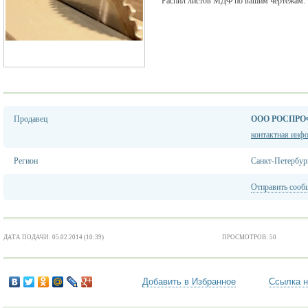
Распил листов МДФ по вашим чертежам.
Продавец
ООО РОСПРО
контактная инф
Регион
Санкт-Петербур
Отправить сооб
ДАТА ПОДАЧИ: 05.02.2014 (10:39)
ПРОСМОТРОВ: 50
Добавить в Избранное
Ссылка н