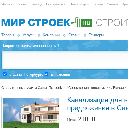
Москва
Нижний Новгород
Екатеринбург
Новосибирск
Казань
Самара
Кра
Товары
Услуги
Компании
Статьи
Тендеры
Например,
полиэтиленовые трубы
в Санкт-Петербурге
в названии
Строительные услуги Санкт-Петербург
/
Сооружения, конструкции
/
Емкости
Канализация для 
предложения в Сан
21000
Цена: