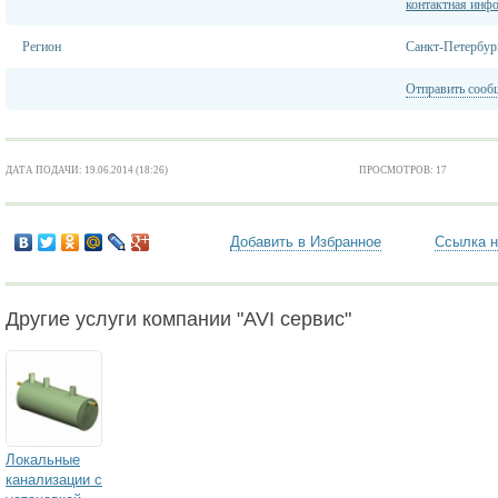
контактная инф
Регион
Санкт-Петербур
Отправить сооб
ДАТА ПОДАЧИ: 19.06.2014 (18:26)
ПРОСМОТРОВ: 17
Добавить в Избранное
Ссылка н
Другие услуги компании "AVI сервис"
Локальные
канализации с