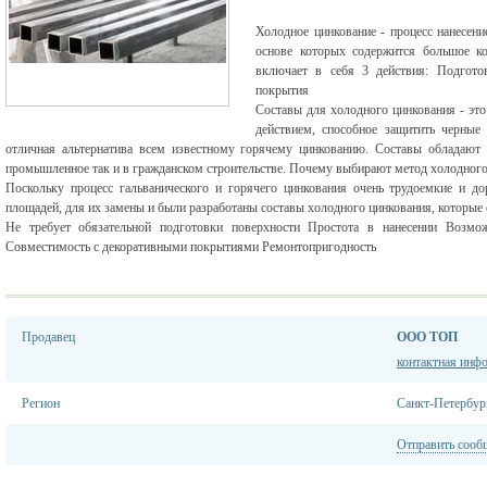
Холодное цинкование - процесс нанесени
основе которых содержится большое ко
включает в себя 3 действия: Подготов
покрытия
Составы для холодного цинкования - это
действием, способное защитить черные
отличная альтернатива всем известному горячему цинкованию. Составы обладают 
промышленное так и в гражданском строительстве. Почему выбирают метод холодного
Поскольку процесс гальванического и горячего цинкования очень трудоемкие и
площадей, для их замены и были разработаны составы холодного цинкования, которые
Не требует обязательной подготовки поверхности Простота в нанесении Возмож
Совместимость с декоративными покрытиями Ремонтопригодность
Продавец
ООО ТОП
контактная инф
Регион
Санкт-Петербур
Отправить сооб