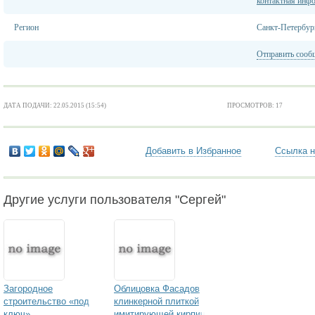
контактная инф
Регион
Санкт-Петербур
Отправить сооб
ДАТА ПОДАЧИ: 22.05.2015 (15:54)
ПРОСМОТРОВ: 17
Добавить в Избранное
Ссылка н
Другие услуги пользователя "Сергей"
Загородное
Облицовка Фасадов
строительство «под
клинкерной плиткой
ключ»
имитирующей кирпич