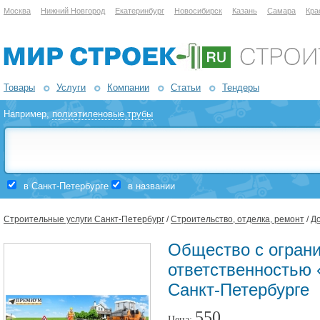
Москва
Нижний Новгород
Екатеринбург
Новосибирск
Казань
Самара
Кра
Товары
Услуги
Компании
Статьи
Тендеры
Например,
полиэтиленовые трубы
в Санкт-Петербурге
в названии
Строительные услуги Санкт-Петербург
/
Строительство, отделка, ремонт
/
Д
Общество с огран
ответственностью
Санкт-Петербурге
550
Цена: