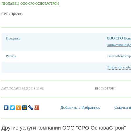
ПРОДАВЕЦ:
ООО СРО ОСНОВАСТРОЙ
СРО (Проект)
Продавец
ООО СРО Осн
контактная инф
Регион
Санкт-Петербур
Отправить сооб
ДАТА ПОДАЧИ: 02.08.2019 (11:02)
ПРОСМОТРОВ: 1
Добавить в Избранное
Ссылка н
Другие услуги компании ООО "СРО ОсноваСтрой"