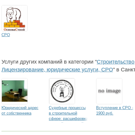
СРО
Услуги других компаний в категории "
Строительство,
Лицензирование, юридические услуги, СРО
" в Санк
Юридический адрес
Судебные процессы
Вступление в СРО -
от собственника
в строительной
1900 руб.
сфере: расшифровка
записей заседаний
суда (дословные
стенограммы,