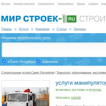
Москва
Нижний Новгород
Екатеринбург
Новосибирск
Казань
Самара
Кра
Товары
Услуги
Компании
Статьи
Тендеры
Например,
полиэтиленовые трубы
в Санкт-Петербурге
в названии
Строительные услуги Санкт-Петербург
/
Транспорт, оборудование, инструме
услуги манипулято
ВОЗМОЖНА ДОСТАВКА В
РЕГИОНЫ
ПРОДАВЕЦ:
СЕРГЕЙ