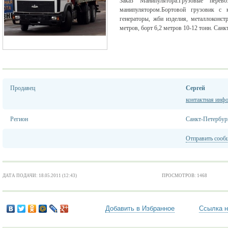
Заказ Манипулятора.Грузовые перев
манипулятором.Бортовой грузовик с к
генераторы, жби изделия, металлоконст
метров, борт 6,2 метров 10-12 тонн. Сан
Продавец
Сергей
контактная инф
Регион
Санкт-Петербур
Отправить сооб
ДАТА ПОДАЧИ: 18.05.2011 (12:43)
ПРОСМОТРОВ: 1468
Добавить в Избранное
Ссылка н