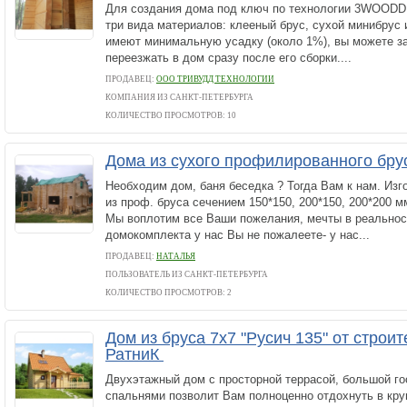
Для создания дома под ключ по технологии 3WOODD
три вида материалов: клееный брус, сухой минибрус 
имеют минимальную усадку (около 1%), вы можете з
переезжать в дом сразу после его сборки....
ПРОДАВЕЦ:
ООО ТРИВУДД ТЕХНОЛОГИИ
КОМПАНИЯ ИЗ САНКТ-ПЕТЕРБУРГА
КОЛИЧЕСТВО ПРОСМОТРОВ: 10
Дома из сухого профилированного бр
Необходим дом, баня беседка ? Тогда Вам к нам. Из
из проф. бруса сечением 150*150, 200*150, 200*200 м
Мы воплотим все Ваши пожелания, мечты в реальност
домокомплекта у нас Вы не пожалеете- у нас...
ПРОДАВЕЦ:
НАТАЛЬЯ
ПОЛЬЗОВАТЕЛЬ ИЗ САНКТ-ПЕТЕРБУРГА
КОЛИЧЕСТВО ПРОСМОТРОВ: 2
Дом из бруса 7х7 "Русич 135" от строи
РатниК
Двухэтажный дом с просторной террасой, большой го
спальнями позволит Вам полноценно отдохнуть в круг