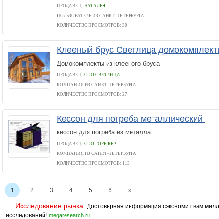
ПРОДАВЕЦ:
НАТАЛЬЯ
ПОЛЬЗОВАТЕЛЬ ИЗ САНКТ-ПЕТЕРБУРГА
КОЛИЧЕСТВО ПРОСМОТРОВ: 30
Клееный брус Светлица домокомплект
Домокомплекты из клееного бруса
ПРОДАВЕЦ:
ООО СВЕТЛИЦА
КОМПАНИЯ ИЗ САНКТ-ПЕТЕРБУРГА
КОЛИЧЕСТВО ПРОСМОТРОВ: 27
Кессон для погреба металлический
кессон для погреба из металла
ПРОДАВЕЦ:
ООО ГОРЫНЫЧ
КОМПАНИЯ ИЗ САНКТ-ПЕТЕРБУРГА
КОЛИЧЕСТВО ПРОСМОТРОВ: 113
1
2
3
4
5
6
»
Исследование рынка.
Достоверная информация сэкономит вам милл
исследований!
megaresearch.ru