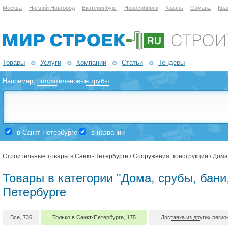
Москва
Нижний Новгород
Екатеринбург
Новосибирск
Казань
Самара
Кра
Товары
Услуги
Компании
Статьи
Тендеры
Например,
полиэтиленовые трубы
в Санкт-Петербурге
в названии
Строительные товары в Санкт-Петербурге
/
Сооружения, конструкции
/ Дома
Товары в категории "Дома, срубы, бани,
Петербурге
Все, 736
Только в Санкт-Петербурге, 175
Доставка из других регио