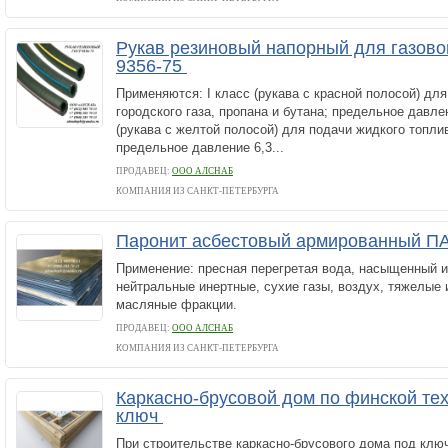
Рукав резиновый напорный для газово
9356-75
Применяются: I класс (рукава с красной полосой) для
городского газа, пропана и бутана; предельное давлен
(рукава с желтой полосой) для подачи жидкого топлив
предельное давление 6,3...
ПРОДАВЕЦ:
ООО АЛСНАБ
КОМПАНИЯ ИЗ САНКТ-ПЕТЕРБУРГА
Паронит асбестовый армированный П
Применение: пресная перегретая вода, насыщенный и
нейтральные инертные, сухие газы, воздух, тяжелые 
масляные фракции.
ПРОДАВЕЦ:
ООО АЛСНАБ
КОМПАНИЯ ИЗ САНКТ-ПЕТЕРБУРГА
Каркасно-брусовой дом по финской те
ключ
При строительстве каркасно-брусового дома под клю