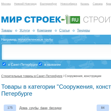
Москва
Нижний Новгород
Екатеринбург
Новосибирск
Казань
Самара
Кра
Товары
Услуги
Компании
Статьи
Тендеры
Например,
полиэтиленовые трубы
в Санкт-Петербурге
в названии
Строительные товары в Санкт-Петербурге
/ Сооружения, конструкции
Товары в категории "Сооружения, конст
Петербурге
175
Дома, срубы, бани, беседки
84