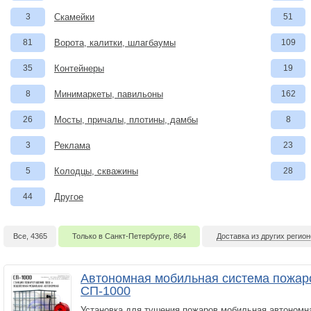
3
Скамейки
51
81
Ворота, калитки, шлагбаумы
109
35
Контейнеры
19
8
Минимаркеты, павильоны
162
26
Мосты, причалы, плотины, дамбы
8
3
Реклама
23
5
Колодцы, скважины
28
44
Другое
Все, 4365
Только в Санкт-Петербурге, 864
Доставка из других регион
Автономная мобильная система пожар
СП-1000
Установка для тушения пожаров мобильная автономна