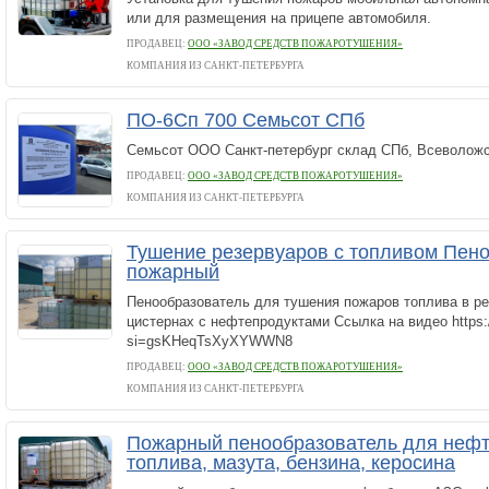
или для размещения на прицепе автомобиля.
ПРОДАВЕЦ:
ООО «ЗАВОД СРЕДСТВ ПОЖАРОТУШЕНИЯ»
КОМПАНИЯ ИЗ САНКТ-ПЕТЕРБУРГА
ПО-6Сп 700 Семьсот СПб
Семьсот ООО Санкт-петербург склад СПб, Всеволожс
ПРОДАВЕЦ:
ООО «ЗАВОД СРЕДСТВ ПОЖАРОТУШЕНИЯ»
КОМПАНИЯ ИЗ САНКТ-ПЕТЕРБУРГА
Тушение резервуаров с топливом Пен
пожарный
Пенообразователь для тушения пожаров топлива в ре
цистернах с нефтепродуктами Ссылка на видео https:
si=gsKHeqTsXyXYWWN8
ПРОДАВЕЦ:
ООО «ЗАВОД СРЕДСТВ ПОЖАРОТУШЕНИЯ»
КОМПАНИЯ ИЗ САНКТ-ПЕТЕРБУРГА
Пожарный пенообразователь для нефт
топлива, мазута, бензина, керосина