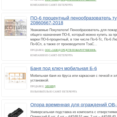
КОМПАНИЯ ИЗ САНКТ-ПЕТЕРБУРГА
ПО-6 процентный пенообразователь ту 
20860667-2018
Уважаемые Покупатели! Пенообразователь для пожа
общего назначения ПО-6, который можно купить за п
марки ПО-6-процентный, в том числе По-6-Тс, По-6 Л
По-6Сп, а также от производителя ТэаС...
ПРОДАВЕЦ:
ООО «ЗАВОД СРЕДСТВ ПОЖАРОТУШЕНИЯ»
КОМПАНИЯ ИЗ САНКТ-ПЕТЕРБУРГА
Баня под ключ мобильная Б-6
Мобильная баня из бруса или каркасная с печкой и э
установкой.
ПРОДАВЕЦ:
ЭЛЕНВУД
ПОЛЬЗОВАТЕЛЬ ИЗ САНКТ-ПЕТЕРБУРГА
Опора временная для ограждений ОВ
Универсальная подставка из композита с отверстиями
Отверстий 6 шт: 4 шт – &#248;51 мм; 2 шт – &#248;4