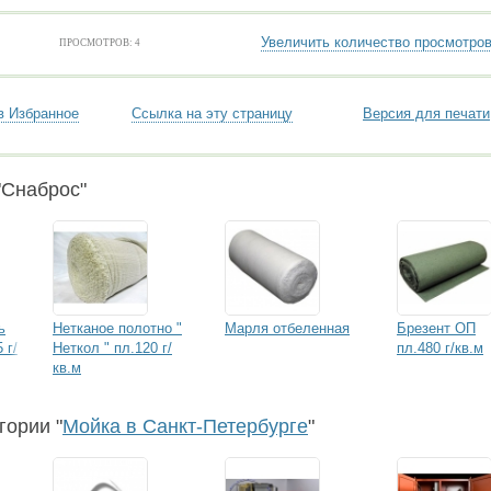
Увеличить количество просмотро
ПРОСМОТРОВ: 4
в Избранное
Ссылка на эту страницу
Версия для печати
"Снаброс"
ь
Нетканое полотно "
Марля отбеленная
Брезент ОП
 г/
Неткол " пл.120 г/
пл.480 г/кв.м
кв.м
гории "
Мойка в Санкт-Петербурге
"