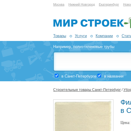
Москва
Нижний Новгород
Екатеринбург
Ново
Товары
Услуги
Компании
Стат
Например,
полиэтиленовые трубы
в Санкт-Петербурге
в названии
Строительные товары Санкт-Петербург
/
Убор
Фил
в 
Цена