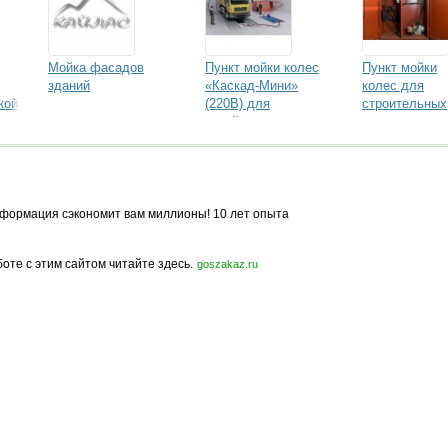
Мойка фасадов
Пункт мойки колес
Пункт мойки
зданий
«Каскад-Мини»
колес для
кой
(220В) для
строительных
стройплощадок.
площадок
Группа компаний
Группа компа
ЭкоПром
ЭкоПром
«Каскад-
Стандарт»
(220В)
формация сэкономит вам миллионы! 10 лет опыта
боте с этим сайтом читайте здесь.
goszakaz.ru