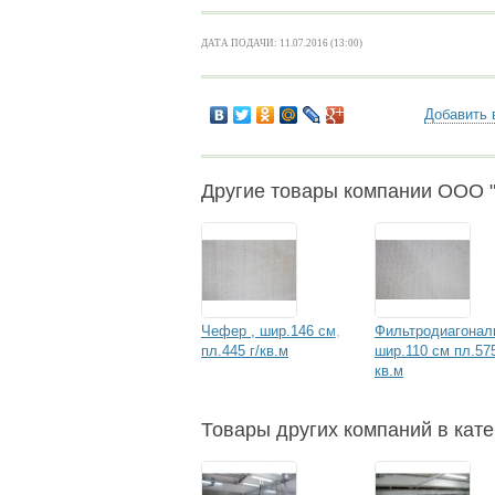
ДАТА ПОДАЧИ: 11.07.2016 (13:00)
Добавить 
Другие товары компании ООО 
Чефер , шир.146 см,
Фильтродиагонал
пл.445 г/кв.м
шир.110 см пл.575
кв.м
Товары других компаний в кате