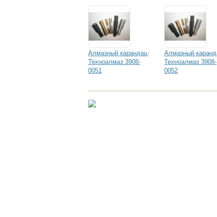
Алмазный карандаш
Алмазный каран
Техноалмаз 3908-
Техноалмаз 3908-
0051
0052
Исследование рынка.
Достоверная ин
исследований!
megaresearch.ru
Goszakaz. ru: реальные отзывы
о ра