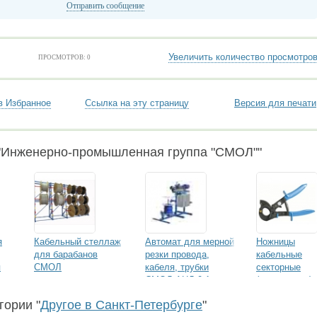
Отправить сообщение
Увеличить количество просмотро
ПРОСМОТРОВ: 0
в Избранное
Ссылка на эту страницу
Версия для печати
"Инженерно-промышленная группа "СМОЛ""
я
Кабельный стеллаж
Автомат для мерной
Ножницы
для барабанов
резки провода,
кабельные
я
СМОЛ
кабеля, трубки
секторные
СМОЛ АНД-0,1
(кабелерезы)
Смол НС - 32
гории "
Другое в Санкт-Петербурге
"