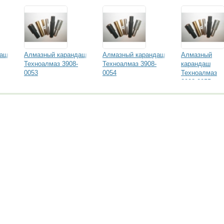
даш
Алмазный карандаш
Алмазный карандаш
Алмазный
Техноалмаз 3908-
Техноалмаз 3908-
карандаш
0053
0054
Техноалмаз
3908-0055
формация сэкономит вам миллионы! 10 лет опыта
боте с этим сайтом читайте здесь.
goszakaz.ru