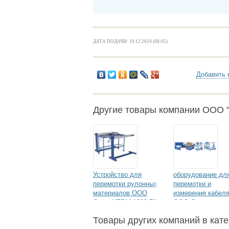
ДАТА ПОДАЧИ: 19.12.2024 (08:05)
Добавить 
Другие товары компании ООО 
Устройство для
оборудование дл
перемотки рулонных
перемотки и
материалов ООО
измерения кабел
Смол УПРМ-1300-70-
ООО Смол
50Р
Товары других компаний в кате