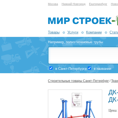
Москва
Нижний Новгород
Екатеринбург
Ново
Товары
Услуги
Компании
Стат
Например,
полиэтиленовые трубы
в Санкт-Петербурге
в названии
Строительные товары Санкт-Петербург
/
Тран
ДК
ДК
Цена