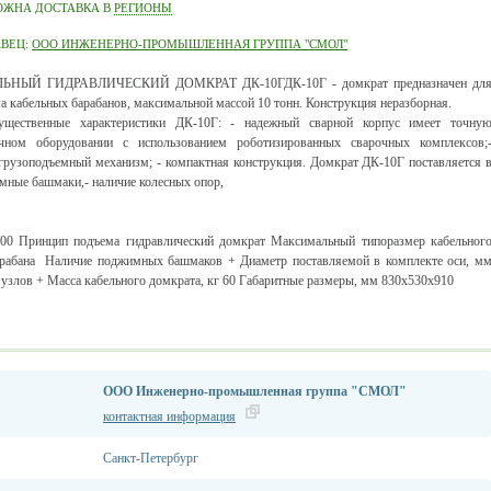
ОЖНА ДОСТАВКА В
РЕГИОНЫ
АВЕЦ:
ООО ИНЖЕНЕРНО-ПРОМЫШЛЕННАЯ ГРУППА "СМОЛ"
ЬНЫЙ ГИДРАВЛИЧЕСКИЙ ДОМКРАТ ДК-10ГДК-10Г - домкрат предназначен дл
а кабельных барабанов, максимальной массой 10 тонн. Конструкция неразборная.
ущественные характеристики ДК-10Г: - надежный сварной корпус имеет точну
чном оборудовании с использованием роботизированных сварочных комплексов;
грузоподъемный механизм; - компактная конструкция. Домкрат ДК-10Г поставляется 
имные башмаки,- наличие колесных опор,
0000 Принцип подъема гидравлический домкрат Максимальный типоразмер кабельног
рабана Наличие поджимных башмаков + Диаметр поставляемой в комплекте оси, м
злов + Масса кабельного домкрата, кг 60 Габаритные размеры, мм 830х530х910
ООО Инженерно-промышленная группа "СМОЛ"
контактная информация
Санкт-Петербург